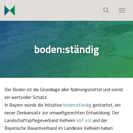
S
k
T
i
o
p
g
t
g
o
l
boden:ständig
c
e
o
n
n
a
t
v
e
i
n
g
Der Boden ist die Grundlage aller Nahrungsmittel und somit
t
a
ein wertvoller Schatz.
t
In Bayern wurde die Initiative
boden:ständig
gestartet, ein
i
neuer Denkansatz zur umweltgerechten Entwicklung. Der
o
Landschaftspflegeverband Kelheim
VöF e.V.
und der
n
Bayerische Bauernverband im Landkreis Kelheim haben