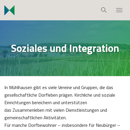
S
k
T
i
o
p
g
t
g
o
l
Soziales und Integration
c
e
o
n
n
a
t
v
e
i
n
g
In Mühlhausen gibt es viele Vereine und Gruppen, die das
t
a
gesellschaftliche Dorfleben prägen. Kirchliche und soziale
t
Einrichtungen bereichern und unterstützen
i
das Zusammenleben mit vielen Dienstleistungen und
o
gemeinschaftlichen Aktivitäten.
n
Für manche Dorfbewohner – insbesondere für Neubürger –