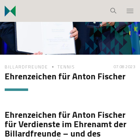
S
k
T
i
o
p
g
t
g
o
l
c
e
o
n
07.08 2023
BILLARDFREUNDE
TENNIS
n
a
Ehrenzeichen für Anton Fischer
t
v
e
i
n
g
t
a
t
Ehrenzeichen für Anton Fischer
i
für Verdienste im Ehrenamt der
o
Billardfreunde – und des
n