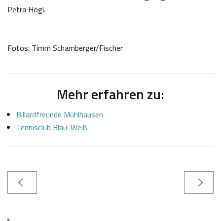
Petra Högl.
Fotos: Timm Schamberger/Fischer
Mehr erfahren zu:
Billardfreunde Mühlhausen
Tennisclub Blau-Weiß
0
S
7
a