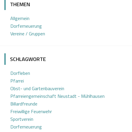
THEMEN
.
b
0
i
Allgemein
8
n
Dorferneuerung
2
e
Vereine / Gruppen
0
Z
2
o
3
t
SCHLAGWORTE
t
Dorfleben
Pfarrei
Obst- und Gartenbauverein
Pfarreiengemeinschaft Neustadt - Mühlhausen
Billardfreunde
Freiwillige Feuerwehr
Sportverein
Dorferneuerung