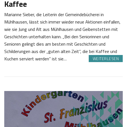
Kaffee
Marianne Sieber, die Leiterin der Gemeindebücherei in
Mühlhausen, lässt sich immer wieder neue Aktionen einfallen,
wie sie Jung und Alt aus Mühlhausen und Geibenstetten mit
Geschichten unterhalten kann. „Bei den Seniorinnen und
Senioren gelingt dies am besten mit Geschichten und
Schilderungen aus der „guten alten Zeit“, die bei Kaffee und
Kuchen serviert werden“ ist sie…
WEITERLESEN
2
J
8
o
.
s
0
e
6
f
2
K
0
a
2
s