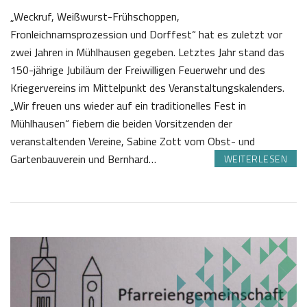
„Weckruf, Weißwurst-Frühschoppen,
Fronleichnamsprozession und Dorffest“ hat es zuletzt vor
zwei Jahren in Mühlhausen gegeben. Letztes Jahr stand das
150-jährige Jubiläum der Freiwilligen Feuerwehr und des
Kriegervereins im Mittelpunkt des Veranstaltungskalenders.
„Wir freuen uns wieder auf ein traditionelles Fest in
Mühlhausen“ fiebern die beiden Vorsitzenden der
veranstaltenden Vereine, Sabine Zott vom Obst- und
Gartenbauverein und Bernhard…
WEITERLESEN
2
J
9
o
.
s
0
e
5
f
2
K
0
a