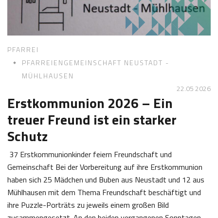
2
s
6
t
l
PFARREI
PFARREIENGEMEINSCHAFT NEUSTADT -
MÜHLHAUSEN
22.05 2026
Erstkommunion 2026 – Ein
treuer Freund ist ein starker
Schutz
37 Erstkommunionkinder feiern Freundschaft und
Gemeinschaft Bei der Vorbereitung auf ihre Erstkommunion
haben sich 25 Mädchen und Buben aus Neustadt und 12 aus
Mühlhausen mit dem Thema Freundschaft beschäftigt und
ihre Puzzle-Porträts zu jeweils einem großen Bild
zusammengesetzt. An den beiden vergangenen Sonntagen