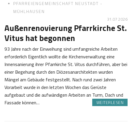
PFARREIENGEMEINSCHAFT NEUSTADT -
MÜHLHAUSEN
31.07 2026
Außenrenovierung Pfarrkirche St.
Vitus hat begonnen
93 Jahre nach der Einweihung sind umfangreiche Arbeiten
erforderlich Eigentlich wollte die Kirchenverwaltung eine
Innensanierung ihrer Pfarrkirche St. Vitus durchführen, aber bei
einer Begehung durch den Diözesanarchitekten wurden
Mängel am Gebäude festgestellt. Nach rund zwei Jahren
Vorarbeit wurde in den letzten Wochen das Gerüste
aufgebaut und die aufwändigen Arbeiten an Turm, Dach und
Fassade können…
WEITERLESEN
3
J
1
o
.
s