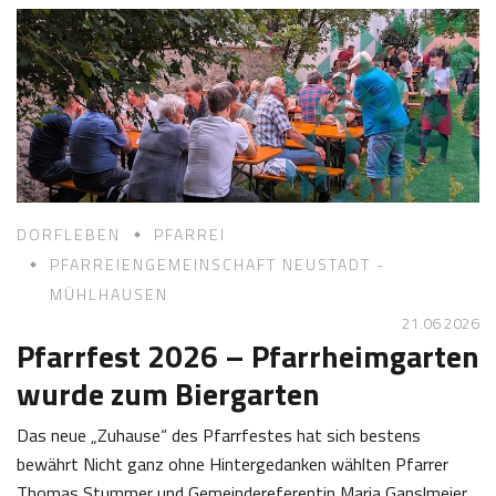
0
e
6
f
2
K
0
a
2
s
6
t
l
DORFLEBEN
PFARREI
PFARREIENGEMEINSCHAFT NEUSTADT -
MÜHLHAUSEN
21.06 2026
Pfarrfest 2026 – Pfarrheimgarten
wurde zum Biergarten
Das neue „Zuhause“ des Pfarrfestes hat sich bestens
bewährt Nicht ganz ohne Hintergedanken wählten Pfarrer
Thomas Stummer und Gemeindereferentin Maria Ganslmeier