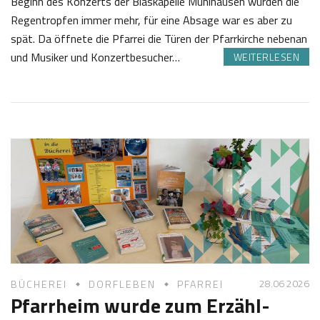
Beginn des Konzerts der Blaskapelle Mühlhausen wurden die
Regentropfen immer mehr, für eine Absage war es aber zu
spät. Da öffnete die Pfarrei die Türen der Pfarrkirche nebenan
und Musiker und Konzertbesucher…
WEITERLESEN
2
J
4
o
.
s
0
e
7
f
2
K
0
a
2
s
6
t
l
28.06 2026
BÜCHEREI
DORFLEBEN
PFARREI
Pfarrheim wurde zum Erzähl-