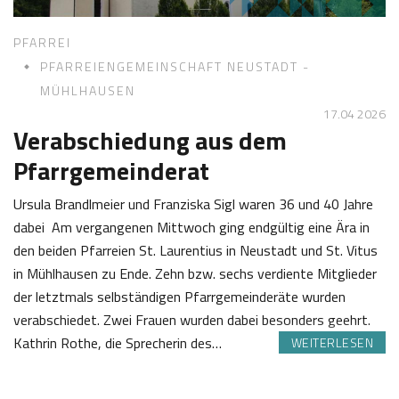
l
PFARREI
PFARREIENGEMEINSCHAFT NEUSTADT -
MÜHLHAUSEN
17.04 2026
Verabschiedung aus dem
Pfarrgemeinderat
Ursula Brandlmeier und Franziska Sigl waren 36 und 40 Jahre
dabei Am vergangenen Mittwoch ging endgültig eine Ära in
den beiden Pfarreien St. Laurentius in Neustadt und St. Vitus
in Mühlhausen zu Ende. Zehn bzw. sechs verdiente Mitglieder
der letztmals selbständigen Pfarrgemeinderäte wurden
verabschiedet. Zwei Frauen wurden dabei besonders geehrt.
Kathrin Rothe, die Sprecherin des…
WEITERLESEN
1
J