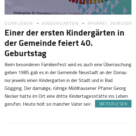
6
t
l
26.06 2026
DORFLEBEN
KINDERGARTEN
PFARREI
Einer der ersten Kindergärten in
der Gemeinde feiert 40.
Geburtstag
Beim besonderen Familienfest wird es auch eine Überraschung
geben 1985 gab es in der Gemeinde Neustadt an der Donau
nur jeweils einen Kindergarten in der Stadt und in Bad
Gögging. Der damalige, rührige Mühlhausener Pfarrer Georg
Necker hatte im Ort eine dritte Kindertagesstätte ins Leben
gerufen. Heute holt so mancher Vater sein Kind aus “seinem…
WEITERLESEN
2
J
6
o
.
s