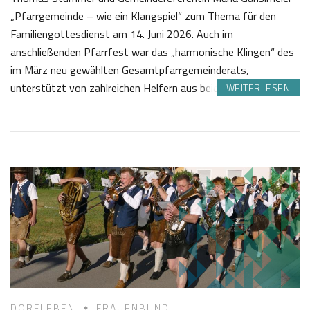
„Pfarrgemeinde – wie ein Klangspiel“ zum Thema für den
Familiengottesdienst am 14. Juni 2026. Auch im
anschließenden Pfarrfest war das „harmonische Klingen“ des
im März neu gewählten Gesamtpfarrgemeinderats,
unterstützt von zahlreichen Helfern aus beiden…
WEITERLESEN
2
J
1
o
.
s
0
e
6
f
2
K
0
a
2
s
6
t
l
DORFLEBEN
FRAUENBUND