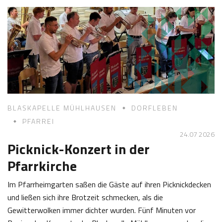
0
e
7
f
2
K
0
a
2
s
6
t
l
BLASKAPELLE MÜHLHAUSEN
DORFLEBEN
PFARREI
24.07 2026
Picknick-Konzert in der
Pfarrkirche
Im Pfarrheimgarten saßen die Gäste auf ihren Picknickdecken
und ließen sich ihre Brotzeit schmecken, als die
Gewitterwolken immer dichter wurden. Fünf Minuten vor