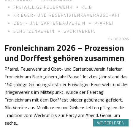
FREIWILLIGE FEUERWEHR
KLJB
KRIEGER- UND RESERVISTENKAMERADSCHAFT
OBST- UND GARTENBAUVEREIN
PFARREI
SCHÜTZENVEREIN
SPORTVEREIN
07.06 2026
Fronleichnam 2026 – Prozession
und Dorffest gehören zusammen
Pfarrei, Feuerwehr und Obst- und Gartenbauverein feierten
Fronleichnam Nach „einem Jahr Pause“, letztes Jahr stand das
150-jährige Gründungsfest der Freiwilligen Feuerwehr und des
Kriegervereins im Mittelpunkt, wurde der Feiertag
Fronleichnam mit dem Dorffest wieder gebührend gefeiert.
Alle Vereine aus Mühlhausen und Geibenstetten pflegten die
Tradition vom Weckruf bis zur Party am Abend. Genau um
sechs…
WEITERLESEN