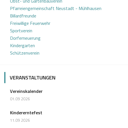
Obst- und Gartenbauverein
v
Pfarreiengemeinschaft Neustadt - Mühlhausen
i
Billardfreunde
Freiwillige Feuerwehr
g
Sportverein
a
Dorferneuerung
Kindergarten
t
Schützenverein
i
o
VERANSTALTUNGEN
n
Vereinskalender
01.09 2026
Kindererntefest
11.09 2026