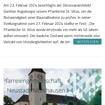
Am 23. Februar 2024 besichtigte der Diözesanarchitekt
Günther Augsburger unsere Pfarrkirche St. Vitus, um die
Notwendigkeit einer Baumaßnahme zu prüfen. In seiner
Stellungnahme vom 27. Februar 2024 stellte er fest: „Die
Pfarrkirche St. Vitus wurde letztmals vor mehr als 40 Jahren
außen renoviert. Der bauliche Zustand weist mittlerweile eine
Vielzahl von Unzulänglichkeiten auf, die behoben…
WEITERLESEN
2
J
6
o
.
s
0
e
4
f
2
K
0
a
2
s
6
t