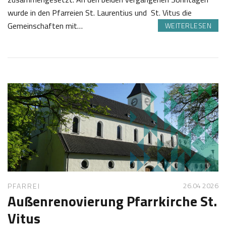
wurde in den Pfarreien St. Laurentius und St. Vitus die
Gemeinschaften mit…
WEITERLESEN
2
J
2
o
.
s
0
e
5
f
2
K
0
a
2
s
6
t
l
26.04 2026
PFARREI
Außenrenovierung Pfarrkirche St.
Vitus