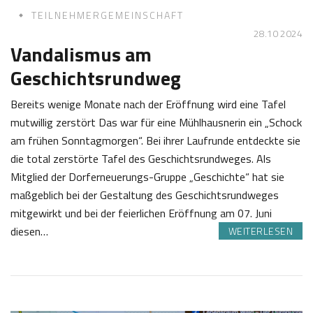
TEILNEHMERGEMEINSCHAFT
28.10 2024
Vandalismus am
Geschichtsrundweg
Bereits wenige Monate nach der Eröffnung wird eine Tafel
mutwillig zerstört Das war für eine Mühlhausnerin ein „Schock
am frühen Sonntagmorgen“. Bei ihrer Laufrunde entdeckte sie
die total zerstörte Tafel des Geschichtsrundweges. Als
Mitglied der Dorferneuerungs-Gruppe „Geschichte“ hat sie
maßgeblich bei der Gestaltung des Geschichtsrundweges
mitgewirkt und bei der feierlichen Eröffnung am 07. Juni
diesen…
WEITERLESEN
2
J
8
o
.
s
1
e