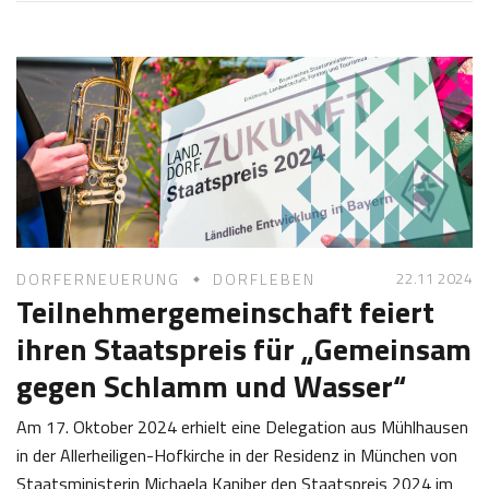
4
o
.
s
0
e
3
f
2
K
0
a
2
s
5
t
l
22.11 2024
DORFERNEUERUNG
DORFLEBEN
Teilnehmergemeinschaft feiert
ihren Staatspreis für „Gemeinsam
gegen Schlamm und Wasser“
Am 17. Oktober 2024 erhielt eine Delegation aus Mühlhausen
in der Allerheiligen-Hofkirche in der Residenz in München von
Staatsministerin Michaela Kaniber den Staatspreis 2024 im