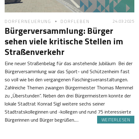
l
24.03 2025
DORFERNEUERUNG
DORFLEBEN
Bürgerversammlung: Bürger
sehen viele kritische Stellen im
Straßenverkehr
Eine neuer Straßenbelag für das anstehende Jubiläum Bei der
Bürgerversammlung war das Sport- und Schützenheim fast
so voll wie bei den vergangenen Faschingsveranstaltungen.
Zahlreiche Themen zwangen Bürgermeister Thomas Memmel
zu „Überstunden“. Neben den drei Bürgermeistern konnte der
lokale Stadtrat Konrad Sigl weitere sechs seiner
Stadtratskolleginnen und -kollegen und rund 75 interessierte
Bürgerinnen und Bürger begrüßen.…
WEITERLESEN
2
J