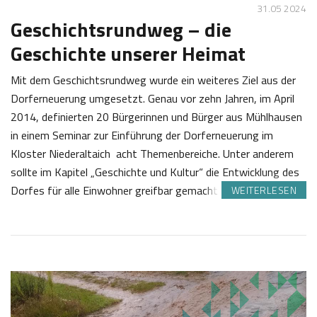
31.05 2024
Geschichtsrundweg – die
Geschichte unserer Heimat
Mit dem Geschichtsrundweg wurde ein weiteres Ziel aus der
Dorferneuerung umgesetzt. Genau vor zehn Jahren, im April
2014, definierten 20 Bürgerinnen und Bürger aus Mühlhausen
in einem Seminar zur Einführung der Dorferneuerung im
Kloster Niederaltaich acht Themenbereiche. Unter anderem
sollte im Kapitel „Geschichte und Kultur“ die Entwicklung des
Dorfes für alle Einwohner greifbar gemacht werden.…
WEITERLESEN
3
J
1
o
.
s
0
e
5
f
2
K