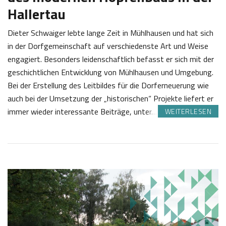
Hallertau
Dieter Schwaiger lebte lange Zeit in Mühlhausen und hat sich
in der Dorfgemeinschaft auf verschiedenste Art und Weise
engagiert. Besonders leidenschaftlich befasst er sich mit der
geschichtlichen Entwicklung von Mühlhausen und Umgebung.
Bei der Erstellung des Leitbildes für die Dorferneuerung wie
auch bei der Umsetzung der „historischen“ Projekte liefert er
immer wieder interessante Beiträge, unter…
WEITERLESEN
0
J
6
o
.
s
0
e
8
f
2
K
0
a
2
s