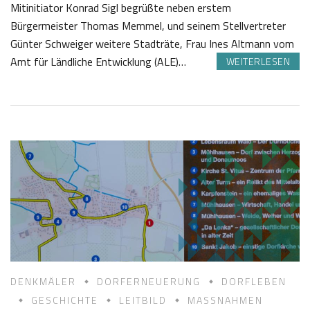
Mitinitiator Konrad Sigl begrüßte neben erstem
Bürgermeister Thomas Memmel, und seinem Stellvertreter
Günter Schweiger weitere Stadträte, Frau Ines Altmann vom
Amt für Ländliche Entwicklung (ALE)…
WEITERLESEN
1
J
9
o
.
s
0
e
6
f
2
K
0
a
2
s
4
t
l
DENKMÄLER
DORFERNEUERUNG
DORFLEBEN
GESCHICHTE
LEITBILD
MASSNAHMEN