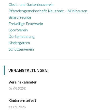
a
Obst- und Gartenbauverein
v
Pfarreiengemeinschaft Neustadt - Mühlhausen
i
Billardfreunde
Freiwillige Feuerwehr
g
Sportverein
a
Dorferneuerung
Kindergarten
t
Schützenverein
i
o
VERANSTALTUNGEN
n
Vereinskalender
01.09 2026
Kindererntefest
11.09 2026