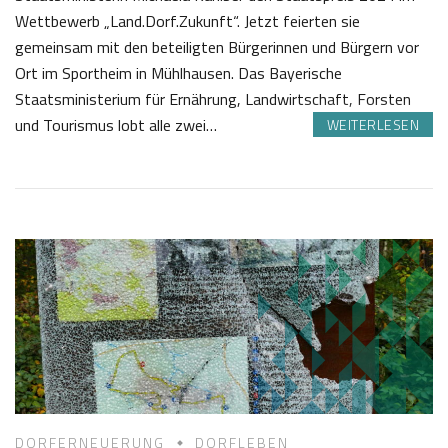
Wettbewerb „Land.Dorf.Zukunft“. Jetzt feierten sie
gemeinsam mit den beteiligten Bürgerinnen und Bürgern vor
Ort im Sportheim in Mühlhausen. Das Bayerische
Staatsministerium für Ernährung, Landwirtschaft, Forsten
und Tourismus lobt alle zwei…
WEITERLESEN
2
J
2
o
.
s
1
e
1
f
2
K
0
a
2
s
4
t
l
DORFERNEUERUNG
DORFLEBEN