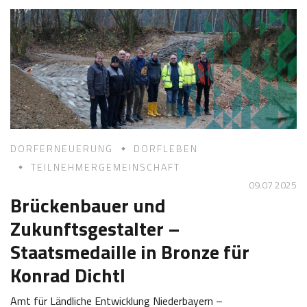
0
i
5
n
2
e
0
Z
2
o
6
t
t
DORFERNEUERUNG
DORFLEBEN
TEILNEHMERGEMEINSCHAFT
09.07 2025
Brückenbauer und
Zukunftsgestalter –
Staatsmedaille in Bronze für
Konrad Dichtl
Amt für Ländliche Entwicklung Niederbayern –