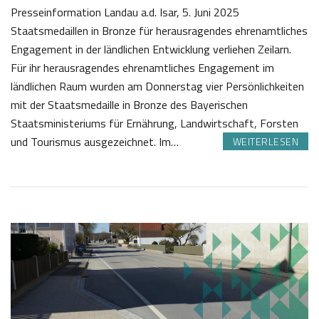
Presseinformation Landau a.d. Isar, 5. Juni 2025
Staatsmedaillen in Bronze für herausragendes ehrenamtliches
Engagement in der ländlichen Entwicklung verliehen Zeilarn.
Für ihr herausragendes ehrenamtliches Engagement im
ländlichen Raum wurden am Donnerstag vier Persönlichkeiten
mit der Staatsmedaille in Bronze des Bayerischen
Staatsministeriums für Ernährung, Landwirtschaft, Forsten
und Tourismus ausgezeichnet. Im…
WEITERLESEN
0
J
9
o
.
s
0
e
7
f
2
K
0
a
2
s
5
t