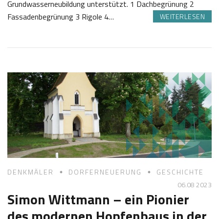
Grundwasserneubildung unterstützt. 1 Dachbegrünung 2
Fassadenbegrünung 3 Rigole 4…
WEITERLESEN
3
J
1
o
.
s
0
e
8
f
2
K
0
a
2
s
3
t
l
DENKMÄLER
DORFERNEUERUNG
GESCHICHTE
06.08 2023
Simon Wittmann – ein Pionier
des modernen Hopfenbaus in der