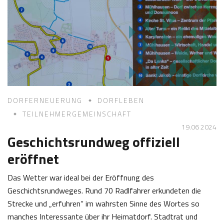
0
f
2
K
0
a
2
s
4
t
l
DORFERNEUERUNG
DORFLEBEN
TEILNEHMERGEMEINSCHAFT
19.06 2024
Geschichtsrundweg offiziell
eröffnet
Das Wetter war ideal bei der Eröffnung des
Geschichtsrundweges. Rund 70 Radlfahrer erkundeten die
Strecke und „erfuhren“ im wahrsten Sinne des Wortes so
manches Interessante über ihr Heimatdorf. Stadtrat und