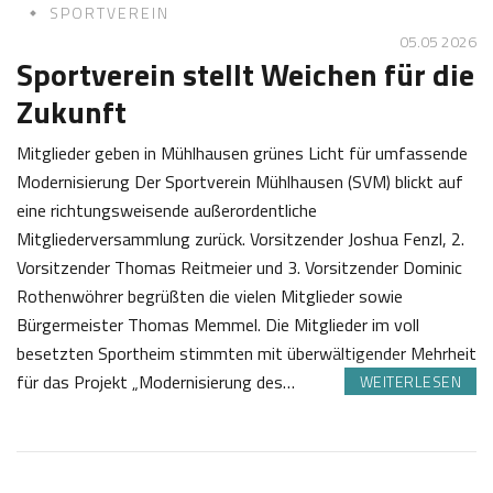
SPORTVEREIN
05.05 2026
Sportverein stellt Weichen für die
Zukunft
Mitglieder geben in Mühlhausen grünes Licht für umfassende
Modernisierung Der Sportverein Mühlhausen (SVM) blickt auf
eine richtungsweisende außerordentliche
Mitgliederversammlung zurück. Vorsitzender Joshua Fenzl, 2.
Vorsitzender Thomas Reitmeier und 3. Vorsitzender Dominic
Rothenwöhrer begrüßten die vielen Mitglieder sowie
Bürgermeister Thomas Memmel. Die Mitglieder im voll
besetzten Sportheim stimmten mit überwältigender Mehrheit
für das Projekt „Modernisierung des…
WEITERLESEN
0
S
5
a
.
b