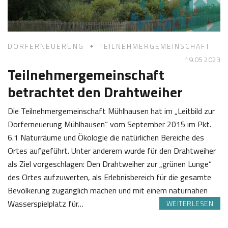
3
t
l
DORFERNEUERUNG
TEILNEHMERGEMEINSCHAFT
19.05 2023
Teilnehmergemeinschaft
betrachtet den Drahtweiher
Die Teilnehmergemeinschaft Mühlhausen hat im „Leitbild zur
Dorferneuerung Mühlhausen“ vom September 2015 im Pkt.
6.1 Naturräume und Ökologie die natürlichen Bereiche des
Ortes aufgeführt. Unter anderem wurde für den Drahtweiher
als Ziel vorgeschlagen: Den Drahtweiher zur „grünen Lunge“
des Ortes aufzuwerten, als Erlebnisbereich für die gesamte
Bevölkerung zugänglich machen und mit einem naturnahen
Wasserspielplatz für…
WEITERLESEN
1
J