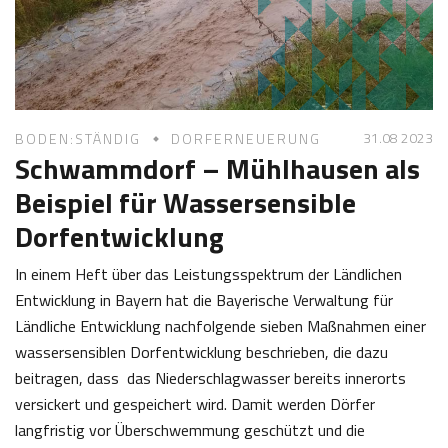
0
a
2
s
4
t
l
31.08 2023
BODEN:STÄNDIG
DORFERNEUERUNG
Schwammdorf – Mühlhausen als
Beispiel für Wassersensible
Dorfentwicklung
In einem Heft über das Leistungsspektrum der Ländlichen
Entwicklung in Bayern hat die Bayerische Verwaltung für
Ländliche Entwicklung nachfolgende sieben Maßnahmen einer
wassersensiblen Dorfentwicklung beschrieben, die dazu
beitragen, dass das Niederschlagwasser bereits innerorts
versickert und gespeichert wird. Damit werden Dörfer
langfristig vor Überschwemmung geschützt und die