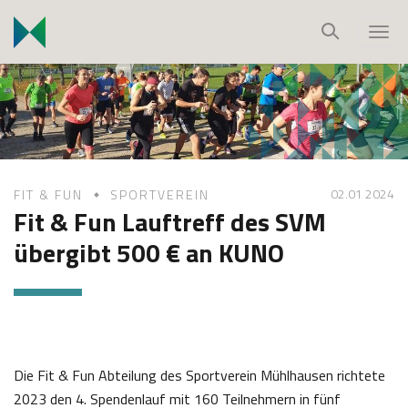
S
k
T
i
o
p
g
t
g
o
l
c
e
o
n
02.01 2024
FIT & FUN
SPORTVEREIN
n
a
Fit & Fun Lauftreff des SVM
t
v
übergibt 500 € an KUNO
e
i
n
g
t
a
t
i
o
Die Fit & Fun Abteilung des Sportverein Mühlhausen richtete
n
2023 den 4. Spendenlauf mit 160 Teilnehmern in fünf