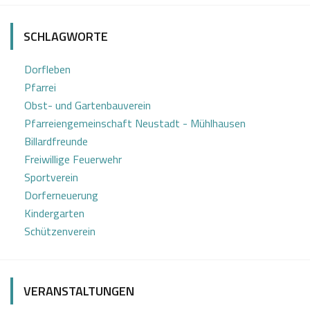
2
o
4
t
SCHLAGWORTE
t
Dorfleben
Pfarrei
Obst- und Gartenbauverein
Pfarreiengemeinschaft Neustadt - Mühlhausen
Billardfreunde
Freiwillige Feuerwehr
Sportverein
Dorferneuerung
Kindergarten
Schützenverein
VERANSTALTUNGEN