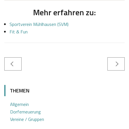
Mehr erfahren zu:
Sportverein Mühlhausen (SVM)
Fit & Fun
0
S
2
a
THEMEN
.
b
0
i
Allgemein
1
n
Dorferneuerung
2
e
Vereine / Gruppen
0
Z