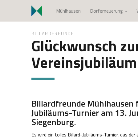
S
Mühlhausen
Dorferneuerung
k
i
p
BILLARDFREUNDE
t
Glückwunsch zu
o
c
Vereinsjubiläum
o
n
t
e
n
t
Billardfreunde Mühlhausen 
Jubiläums-Turnier am 13. Ju
Siegenburg.
Es wird ein tolles Billard-Jubiläums-Turnier, das der