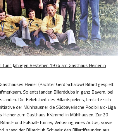
um fünf Jährigen Bestehen 1976 am Gasthaus Heiner in
asthauses Heiner (Pächter Gerd Schalow) Billard gespielt
merksam. So entstanden Billardclubs in ganz Bayern, bei
standen. Die Beliebtheit des Billardspielens, breitete sich
itiative der Mühlhausner die Südbayerische Poolbillard-Liga
s Heiner zum Gasthaus Krämmel in Mühlhausen. Zur 20
Billard- und Fußball-Turnier, Verlosung eines Autos, sowie
d, stand der Billardclub Schwaig den Billardfreunden aus