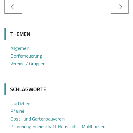
0
J
4
o
THEMEN
.
s
1
e
Allgemein
1
f
Dorferneuerung
2
K
Vereine / Gruppen
0
a
2
s
4
t
SCHLAGWORTE
l
Dorfleben
Pfarrei
Obst- und Gartenbauverein
Pfarreiengemeinschaft Neustadt - Mühlhausen