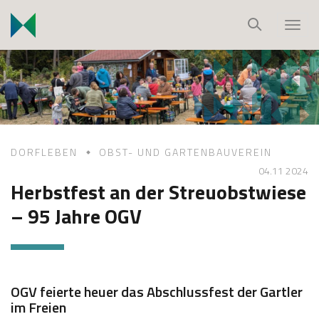
S
k
T
i
o
p
g
t
g
o
l
c
e
o
n
DORFLEBEN
OBST- UND GARTENBAUVEREIN
n
a
04.11 2024
t
v
Herbstfest an der Streuobstwiese
e
i
– 95 Jahre OGV
n
g
t
a
t
i
o
OGV feierte heuer das Abschlussfest der Gartler
im Freien
n