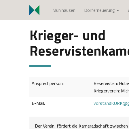
S
Mühlhausen
Dorferneuerung
k
i
p
Krieger- und
t
o
Reservistenkam
c
o
n
t
e
Ansprechperson:
Reservisten: Huber
n
Kriegerverein: Mic
t
E-Mail:
vorstandKURK@g
Der Verein, fördert die Kameradschaft zwischen