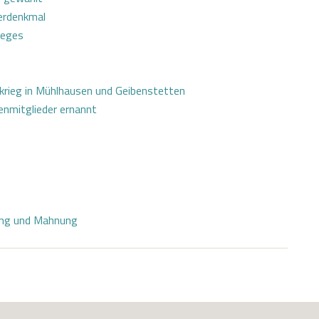
erdenkmal
ieges
ltkrieg in Mühlhausen und Geibenstetten
enmitglieder ernannt
rung und Mahnung