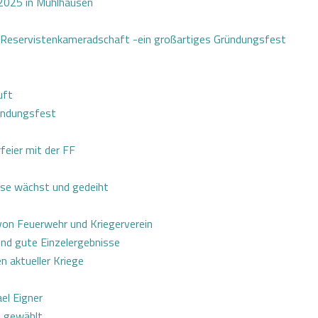
 2025 in Mühlhausen
nd Reservistenkameradschaft -ein großartiges Gründungsfest
uft
ündungsfest
feier mit der FF
se wächst und gedeiht
von Feuerwehr und Kriegerverein
nd gute Einzelergebnisse
 aktueller Kriege
el Eigner
u gewählt