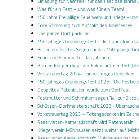
Einladung zur Nachfeier für das Fest des Jahres
Was für ein Fest – und was für ein Team!
150 Jahre Freiwillige Feuerwehr und Krieger- u
Tolle Stimmung zum Auftakt des Jubelfestes
Das ganze Dorf packt an
150-jähriges Gründungsfest - der Countdown lä
Bitten um Gottes Segen für das 150-jährige Gr
Feuer und Flamme für das Jubiläum
Bei den Kriegern liegt der Fokus auf der 150-Jahr
Volkstrauertag 2024 - Ein wichtiges Gedenken
150-jähriges Gründungsfest 2025 - Die Festwie
Doppeltes Patenbitten wurde zum Dorffest
Festmutter und Schirmherr sagen "ja" zur Bitte 
Schützen-Dorfmeisterschaft 2023 - Überrasche
Volkstrauertag 2023 – Totengedenken im Zeichen
Reservisten-Kameradschaft wird Patenverein
Kriegerverein Mühlhausen setzt weiter auf Micha
Reservisten Kameradschaft Mühlhausen hat ne