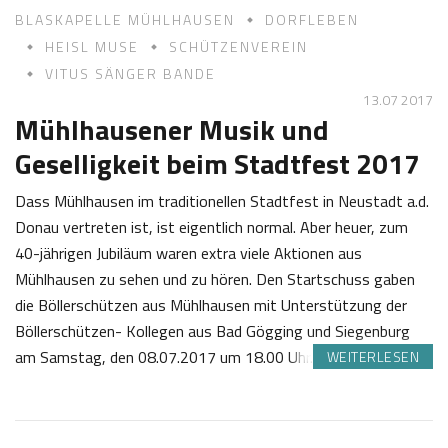
BLASKAPELLE MÜHLHAUSEN
DORFLEBEN
HEISL MUSE
SCHÜTZENVEREIN
VITUS SÄNGER BANDE
13.07 2017
Mühlhausener Musik und
Geselligkeit beim Stadtfest 2017
Dass Mühlhausen im traditionellen Stadtfest in Neustadt a.d.
Donau vertreten ist, ist eigentlich normal. Aber heuer, zum
40-jährigen Jubiläum waren extra viele Aktionen aus
Mühlhausen zu sehen und zu hören. Den Startschuss gaben
die Böllerschützen aus Mühlhausen mit Unterstützung der
Böllerschützen- Kollegen aus Bad Gögging und Siegenburg
am Samstag, den 08.07.2017 um 18.00 Uhr. Der…
WEITERLESEN
1
J
3
o
.
s