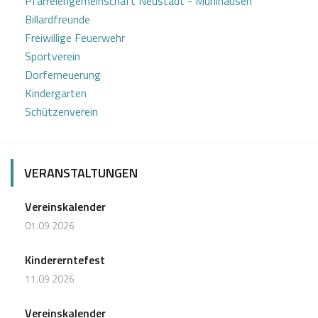
Pfarreiengemeinschaft Neustadt - Mühlhausen
i
Billardfreunde
Freiwillige Feuerwehr
g
Sportverein
a
Dorferneuerung
Kindergarten
t
Schützenverein
i
o
VERANSTALTUNGEN
n
Vereinskalender
01.09 2026
Kindererntefest
11.09 2026
Vereinskalender