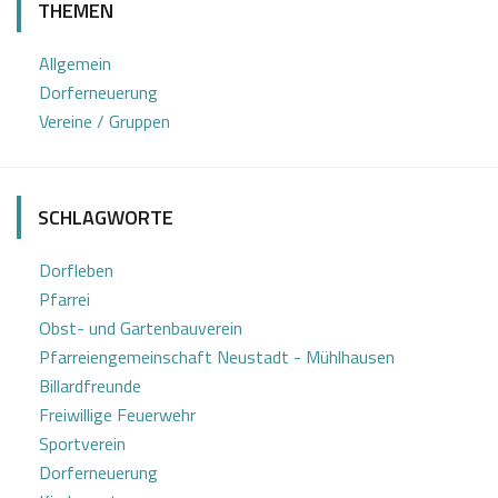
THEMEN
.
s
1
e
Allgemein
1
f
Dorferneuerung
2
K
Vereine / Gruppen
0
a
1
s
8
t
SCHLAGWORTE
l
Dorfleben
Pfarrei
Obst- und Gartenbauverein
Pfarreiengemeinschaft Neustadt - Mühlhausen
Billardfreunde
Freiwillige Feuerwehr
Sportverein
Dorferneuerung