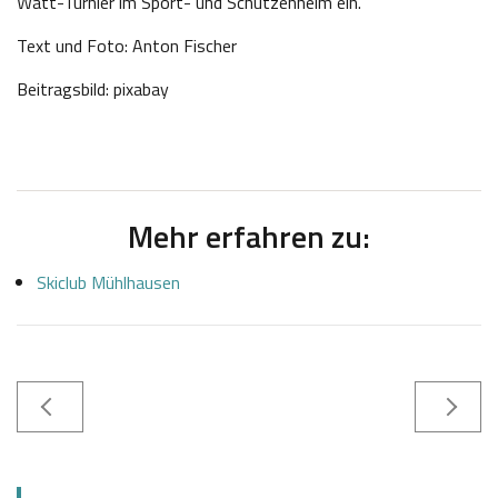
Watt-Turnier im Sport- und Schützenheim ein.
Text und Foto: Anton Fischer
Beitragsbild: pixabay
Mehr erfahren zu:
Skiclub Mühlhausen
2
J
7
o