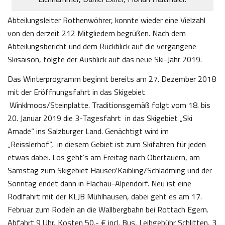
Abteilungsleiter Rothenwöhrer, konnte wieder eine Vielzahl
von den derzeit 212 Mitgliedern begrüßen. Nach dem
Abteilungsbericht und dem Rückblick auf die vergangene
Skisaison, folgte der Ausblick auf das neue Ski-Jahr 2019.
Das Winterprogramm beginnt bereits am 27. Dezember 2018
mit der Eröffnungsfahrt in das Skigebiet
Winklmoos/Steinplatte. Traditionsgemäß folgt vom 18. bis
20. Januar 2019 die 3-Tagesfahrt in das Skigebiet „Ski
Amade“ ins Salzburger Land. Genächtigt wird im
„Reisslerhof“, in diesem Gebiet ist zum Skifahren für jeden
etwas dabei. Los geht’s am Freitag nach Obertauern, am
Samstag zum Skigebiet Hauser/Kaibling/Schladming und der
Sonntag endet dann in Flachau-Alpendorf. Neu ist eine
Rodlfahrt mit der KLJB Mühlhausen, dabei geht es am 17.
Februar zum Rodeln an die Wallbergbahn bei Rottach Egern.
Abfahrt 9 Uhr, Kosten 50,- € incl. Bus, Leihgebühr Schlitten, 3