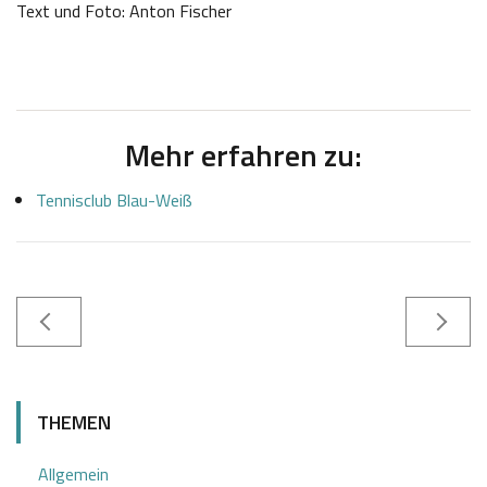
Text und Foto: Anton Fischer
Mehr erfahren zu:
Tennisclub Blau-Weiß
0
S
2
a
THEMEN
.
b
1
i
Allgemein
2
n