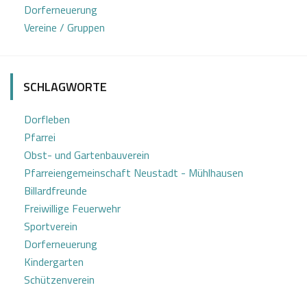
Dorferneuerung
2
e
Vereine / Gruppen
0
Z
2
o
4
t
SCHLAGWORTE
t
Dorfleben
Pfarrei
Obst- und Gartenbauverein
Pfarreiengemeinschaft Neustadt - Mühlhausen
Billardfreunde
Freiwillige Feuerwehr
Sportverein
Dorferneuerung
Kindergarten
Schützenverein