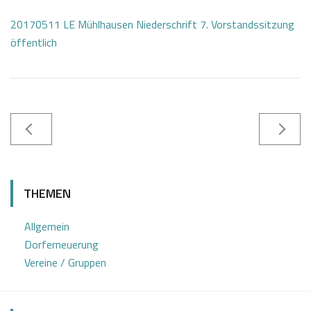
20170511 LE Mühlhausen Niederschrift 7. Vorstandssitzung
öffentlich
1
S
6
e
THEMEN
.
b
0
a
Allgemein
5
s
Dorferneuerung
2
t
Vereine / Gruppen
0
i
1
a
7
n