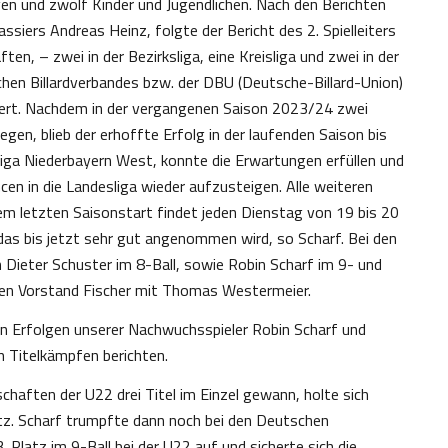
ven und zwölf Kinder und Jugendlichen. Nach den Berichten
iers Andreas Heinz, folgte der Bericht des 2. Spielleiters
n, – zwei in der Bezirksliga, eine Kreisliga und zwei in der
schen Billardverbandes bzw. der DBU (Deutsche-Billard-Union)
iert. Nachdem in der vergangenen Saison 2023/24 zwei
egen, blieb der erhoffte Erfolg in der laufenden Saison bis
ksliga Niederbayern West, konnte die Erwartungen erfüllen und
cen in die Landesliga wieder aufzusteigen. Alle weiteren
em letzten Saisonstart findet jeden Dienstag von 19 bis 20
, das bis jetzt sehr gut angenommen wird, so Scharf. Bei den
Dieter Schuster im 8-Ball, sowie Robin Scharf im 9- und
gten Vorstand Fischer mit Thomas Westermeier.
en Erfolgen unserer Nachwuchsspieler Robin Scharf und
 Titelkämpfen berichten.
haften der U22 drei Titel im Einzel gewann, holte sich
atz. Scharf trumpfte dann noch bei den Deutschen
Platz im 9-Ball bei der U22 auf und sicherte sich die