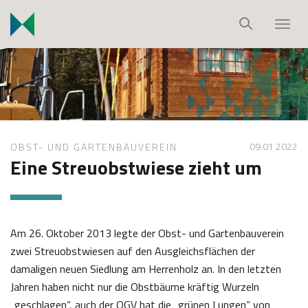
S
k
T
i
o
p
g
t
g
o
l
c
e
o
n
09.01 2022
OBST- UND GARTENBAUVEREIN
n
a
Eine Streuobstwiese zieht um
t
v
e
i
n
g
t
a
Am 26. Oktober 2013 legte der Obst- und Gartenbauverein
t
zwei Streuobstwiesen auf den Ausgleichsflächen der
i
damaligen neuen Siedlung am Herrenholz an. In den letzten
o
Jahren haben nicht nur die Obstbäume kräftig Wurzeln
n
„geschlagen“, auch der OGV hat die „grünen Lungen“ von