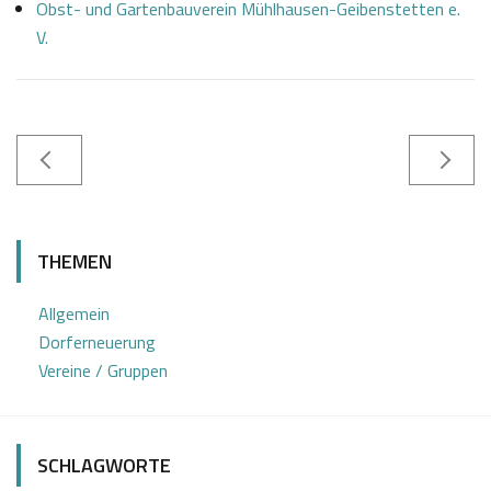
Obst- und Gartenbauverein Mühlhausen-Geibenstetten e.
V.
0
J
9
o
THEMEN
.
s
0
e
Allgemein
1
f
Dorferneuerung
2
K
Vereine / Gruppen
0
a
2
s
2
t
SCHLAGWORTE
l