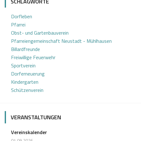
SCHLAGWORTE
l
Dorfleben
Pfarrei
Obst- und Gartenbauverein
Pfarreiengemeinschaft Neustadt - Mühlhausen
Billardfreunde
Freiwillige Feuerwehr
Sportverein
Dorferneuerung
Kindergarten
Schützenverein
VERANSTALTUNGEN
Vereinskalender
01.09 2026