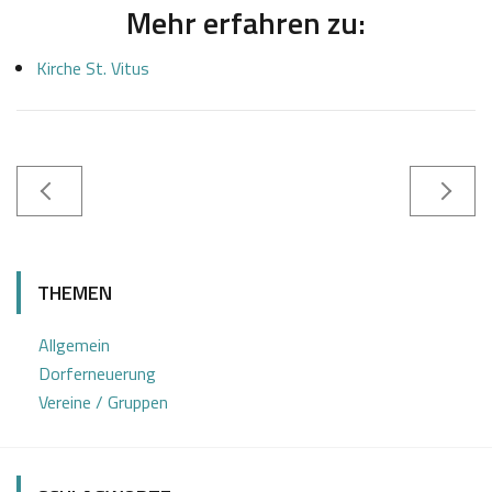
Mehr erfahren zu:
Kirche St. Vitus
1
J
0
o
THEMEN
.
s
1
e
Allgemein
0
f
Dorferneuerung
2
K
Vereine / Gruppen
0
a
1
s
9
t