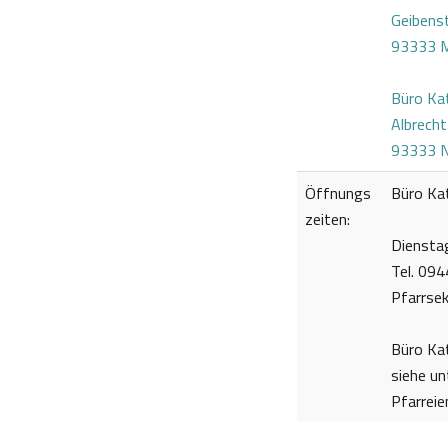
Geibens
93333 M
Büro Kat
Albrech
93333 N
Öffnungs
Büro Kat
zeiten:
Diensta
Tel. 09
Pfarrsek
Büro Kat
siehe un
Pfarreie