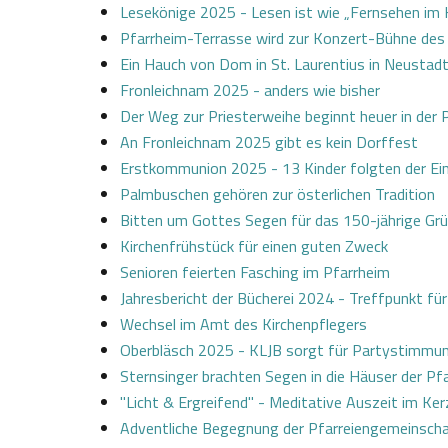
Lesekönige 2025 - Lesen ist wie „Fernsehen im
Pfarrheim-Terrasse wird zur Konzert-Bühne des
Ein Hauch von Dom in St. Laurentius in Neustadt
Fronleichnam 2025 - anders wie bisher
Der Weg zur Priesterweihe beginnt heuer in de
An Fronleichnam 2025 gibt es kein Dorffest
Erstkommunion 2025 - 13 Kinder folgten der Ei
Palmbuschen gehören zur österlichen Tradition
Bitten um Gottes Segen für das 150-jährige Gr
Kirchenfrühstück für einen guten Zweck
Senioren feierten Fasching im Pfarrheim
Jahresbericht der Bücherei 2024 - Treffpunkt fü
Wechsel im Amt des Kirchenpflegers
Oberbläsch 2025 - KLJB sorgt für Partystimmu
Sternsinger brachten Segen in die Häuser der P
"Licht & Ergreifend" - Meditative Auszeit im Ke
Adventliche Begegnung der Pfarreiengemeinsch