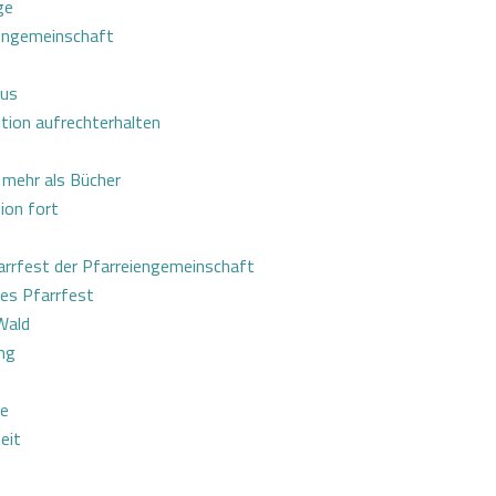
ge
iengemeinschaft
tus
tion aufrechterhalten
 mehr als Bücher
ion fort
arrfest der Pfarreiengemeinschaft
es Pfarrfest
Wald
ng
ie
eit