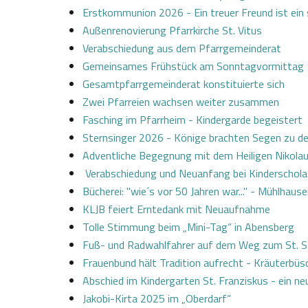
Erstkommunion 2026 - Ein treuer Freund ist ein 
Außenrenovierung Pfarrkirche St. Vitus
Verabschiedung aus dem Pfarrgemeinderat
Gemeinsames Frühstück am Sonntagvormittag
Gesamtpfarrgemeinderat konstituierte sich
Zwei Pfarreien wachsen weiter zusammen
Fasching im Pfarrheim - Kindergarde begeistert
Sternsinger 2026 - Könige brachten Segen zu 
Adventliche Begegnung mit dem Heiligen Nikola
Verabschiedung und Neuanfang bei Kinderschola
Bücherei: "wie´s vor 50 Jahren war..." - Mühlhaus
KLJB feiert Erntedank mit Neuaufnahme
Tolle Stimmung beim „Mini-Tag“ in Abensberg
Fuß- und Radwahlfahrer auf dem Weg zum St. S
Frauenbund hält Tradition aufrecht - Kräuterbüsc
Abschied im Kindergarten St. Franziskus - ein n
Jakobi-Kirta 2025 im „Oberdarf“