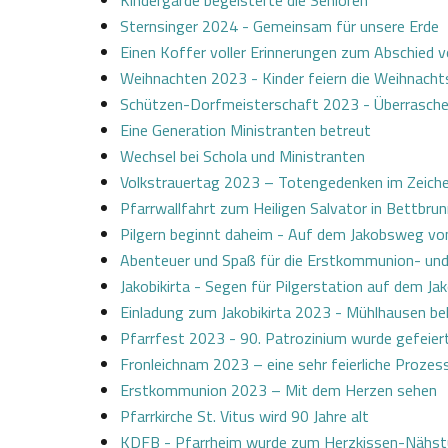
Kindergarde begeisterte die Senioren
Sternsinger 2024 - Gemeinsam für unsere Erde
Einen Koffer voller Erinnerungen zum Abschied v
Weihnachten 2023 - Kinder feiern die Weihnacht
Schützen-Dorfmeisterschaft 2023 - Überrasche
Eine Generation Ministranten betreut
Wechsel bei Schola und Ministranten
Volkstrauertag 2023 – Totengedenken im Zeichen
Pfarrwallfahrt zum Heiligen Salvator in Bettbru
Pilgern beginnt daheim - Auf dem Jakobsweg vo
Abenteuer und Spaß für die Erstkommunion- und
Jakobikirta - Segen für Pilgerstation auf dem J
Einladung zum Jakobikirta 2023 - Mühlhausen b
Pfarrfest 2023 - 90. Patrozinium wurde gefeier
Fronleichnam 2023 – eine sehr feierliche Prozes
Erstkommunion 2023 – Mit dem Herzen sehen
Pfarrkirche St. Vitus wird 90 Jahre alt
KDFB - Pfarrheim wurde zum Herzkissen-Nähst