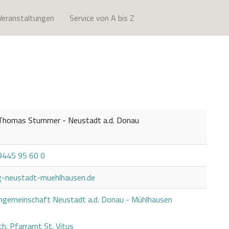
Veranstaltungen
Service von A bis Z
 Thomas Stummer - Neustadt a.d. Donau
 9445 95 60 0
-neustadt-muehlhausen.de
engemeinschaft Neustadt a.d. Donau - Mühlhausen
h. Pfarramt St. Vitus