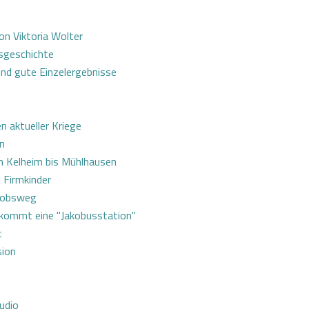
on Viktoria Wolter
sgeschichte
nd gute Einzelergebnisse
 aktueller Kriege
nn
n Kelheim bis Mühlhausen
 Firmkinder
akobsweg
ekommt eine "Jakobusstation"
t
sion
udio