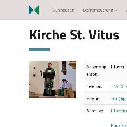
S
Mühlhausen
Dorferneuerung
k
i
p
Kirche St. Vitus
t
o
c
o
n
Ansprechp
Pfarrer
t
erson:
e
n
Telefon:
+49 (0)
t
E-Mail:
info@pg
Adresse:
Pfarrei
Büro Kat