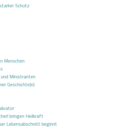
starker Schutz
den Menschen
us
 und Ministranten
ener Geschichte(n)
alvator
herl bringen Heilkraft
euer Lebensabschnitt beginnt