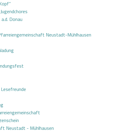
 Kopf“
 Jugendchores
 a.d. Donau
r Pfarreiengemeinschaft Neustadt-Mühlhausen
nladung
ündungsfest
r Lesefreunde
ng
farreiengemeinschaft
rzenschein
aft Neustadt - Mühlhausen