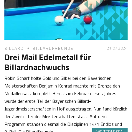
2
e
0
Z
2
o
4
t
t
21.07 2024
BILLARD
BILLARDFREUNDE
Drei Mail Edelmetall für
Billardnachwuchs
Robin Scharf holte Gold und Silber bei den Bayerischen
Meisterschaften Benjamin Konrad machte mit Bronze den
Medaillensatz komplett Bereits im Februar dieses Jahres
wurde der erste Teil der Bayerischen Billard-
Jugendmeisterschaften in Hof ausgetragen. Nun fand kürzlich
der Zweite Teil der Meisterschaften statt. Auf dem
Programm standen diesmal die Disziplinen 14/1 Endlos und
9-Ball. Die Billardfreunde…
WEITERLESEN