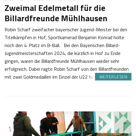
Zweimal Edelmetall für die
Billardfreunde Mühlhausen
Robin Scharf zweifacher bayerischer Jugend-Meister bei den
Titelkämpfen in Hof, Sportkamerad Benjamin Konrad holte
noch den 4. Platz im 8-Ball. Bei den Bayerischen Billard-
Jugendmeisterschaften 2024, die kürzlich in Hof zu Ende
gingen, waren die Billardfreunde Mühlhausen wieder sehr
erfolgreich. Dabei ragte Robin Scharf von den Billardfreunden
mit zwei Goldmedaillen im Einzel der U22 hervor.…
WEITERLESEN
2
S
6
a
.
b
0
i
2
n
2
e
0
Z