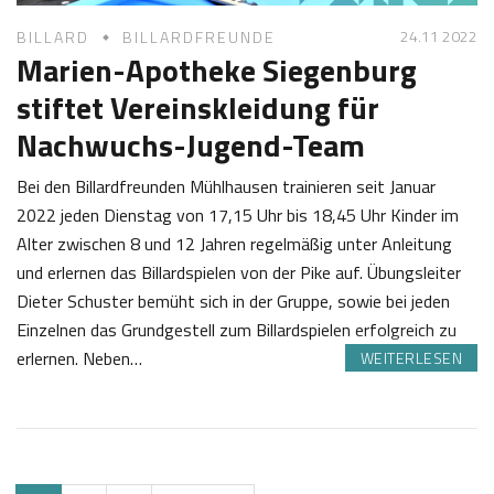
24.11 2022
BILLARD
BILLARDFREUNDE
Marien-Apotheke Siegenburg
stiftet Vereinskleidung für
Nachwuchs-Jugend-Team
Bei den Billardfreunden Mühlhausen trainieren seit Januar
2022 jeden Dienstag von 17,15 Uhr bis 18,45 Uhr Kinder im
Alter zwischen 8 und 12 Jahren regelmäßig unter Anleitung
und erlernen das Billardspielen von der Pike auf. Übungsleiter
Dieter Schuster bemüht sich in der Gruppe, sowie bei jeden
Einzelnen das Grundgestell zum Billardspielen erfolgreich zu
erlernen. Neben…
WEITERLESEN
2
S
4
a
.
b
1
i