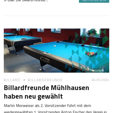
2
S
1
a
.
b
0
i
7
n
2
e
0
Z
2
o
4
t
t
04.03 2024
BILLARD
BILLARDFREUNDE
Billardfreunde Mühlhausen
haben neu gewählt
Martin Morweiser als 2. Vorsitzender führt mit dem
wiedergewählten 1. Vorsitzenden Anton Fischer den Verein in