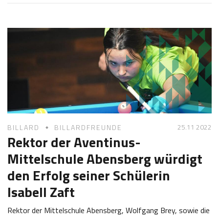
0
a
.
b
0
i
6
n
2
e
0
Z
2
o
3
t
t
25.11 2022
BILLARD
BILLARDFREUNDE
Rektor der Aventinus-
Mittelschule Abensberg würdigt
den Erfolg seiner Schülerin
Isabell Zaft
Rektor der Mittelschule Abensberg, Wolfgang Brey, sowie die