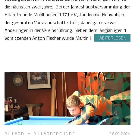
die nächsten zwei Jahre. Bei der Jahreshauptversammlung der
Billardfreunde Mühlhausen 1971 e.V., fanden die Neuwahlen
der gesamten Vorstandschaft statt, dabei gab es zwei
Änderungen in der Vereinsführung. Neben dem langjährigen 1.
Vorsitzenden Anton Fischer wurde Martin Morweiser als 2.…
WEITERLESEN
0
S
4
a
.
b
0
i
3
n
2
e
0
Z
2
o
4
t
t
26.02 2024
BILLARD
BILLARDFREUNDE