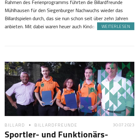
Rahmen des Ferienprogramms führten die Billardfreunde
Mühlhausen für den Siegenburger Nachwuchs wieder das
Billardspielen durch, das sie nun schon seit über zehn Jahren
anbieten. Mit dabei waren heuer auch Kinder…
WEITERLESEN
2
S
8
a
.
b
0
i
8
n
2
e
0
Z
2
o
3
t
t
30.07 2023
BILLARD
BILLARDFREUNDE
Sportler- und Funktionärs-