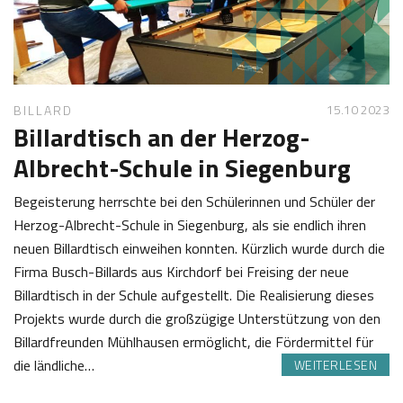
2
o
4
t
t
15.10 2023
BILLARD
Billardtisch an der Herzog-
Albrecht-Schule in Siegenburg
Begeisterung herrschte bei den Schülerinnen und Schüler der
Herzog-Albrecht-Schule in Siegenburg, als sie endlich ihren
neuen Billardtisch einweihen konnten. Kürzlich wurde durch die
Firma Busch-Billards aus Kirchdorf bei Freising der neue
Billardtisch in der Schule aufgestellt. Die Realisierung dieses
Projekts wurde durch die großzügige Unterstützung von den
Billardfreunden Mühlhausen ermöglicht, die Fördermittel für
die ländliche…
WEITERLESEN
1
S