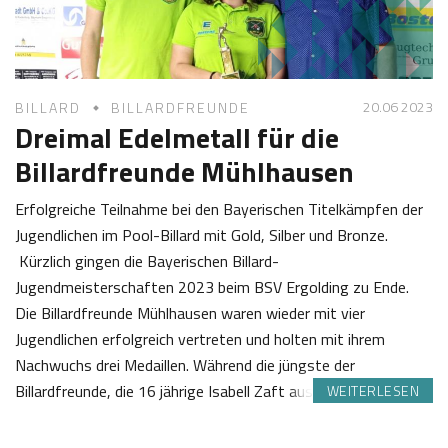
2
o
3
t
t
20.06 2023
BILLARD
BILLARDFREUNDE
Dreimal Edelmetall für die
Billardfreunde Mühlhausen
Erfolgreiche Teilnahme bei den Bayerischen Titelkämpfen der
Jugendlichen im Pool-Billard mit Gold, Silber und Bronze.
Kürzlich gingen die Bayerischen Billard-
Jugendmeisterschaften 2023 beim BSV Ergolding zu Ende.
Die Billardfreunde Mühlhausen waren wieder mit vier
Jugendlichen erfolgreich vertreten und holten mit ihrem
Nachwuchs drei Medaillen. Während die jüngste der
Billardfreunde, die 16 jährige Isabell Zaft aus Abensberg…
WEITERLESEN
2
S