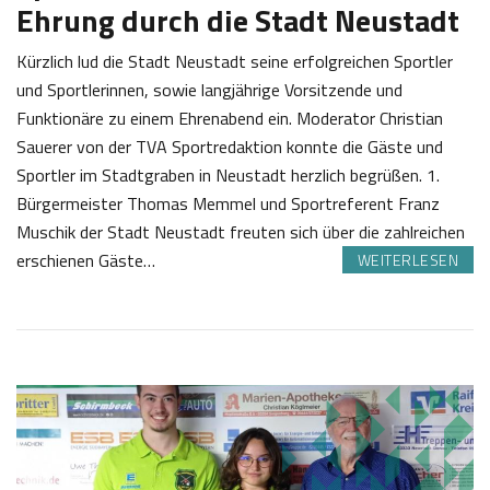
Ehrung durch die Stadt Neustadt
Kürzlich lud die Stadt Neustadt seine erfolgreichen Sportler
und Sportlerinnen, sowie langjährige Vorsitzende und
Funktionäre zu einem Ehrenabend ein. Moderator Christian
Sauerer von der TVA Sportredaktion konnte die Gäste und
Sportler im Stadtgraben in Neustadt herzlich begrüßen. 1.
Bürgermeister Thomas Memmel und Sportreferent Franz
Muschik der Stadt Neustadt freuten sich über die zahlreichen
erschienen Gäste…
WEITERLESEN
3
S
0
a
.
b
0
i
7
n
2
e
0
Z