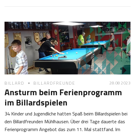
5
a
.
b
1
i
0
n
2
e
0
Z
2
o
3
t
t
28.08 2023
BILLARD
BILLARDFREUNDE
Ansturm beim Ferienprogramm
im Billardspielen
34 Kinder und Jugendliche hatten Spaß beim Billardspielen bei
den Billardfreunden Mühlhausen. Über drei Tage dauerte das
Ferienprogramm Angebot das zum 11. Mal stattfand. Im