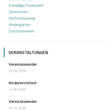
i
Freiwillige Feuerwehr
g
Sportverein
a
Dorferneuerung
Kindergarten
t
Schützenverein
i
o
VERANSTALTUNGEN
n
Vereinskalender
01.09 2026
Kindererntefest
11.09 2026
Vereinskalender
01.10 2026