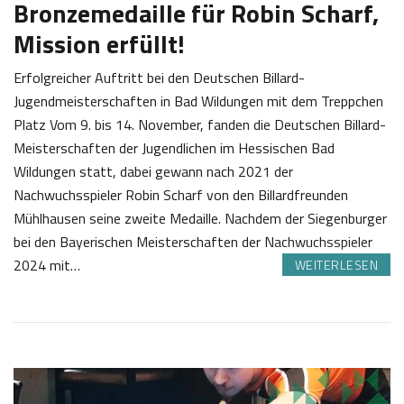
Bronzemedaille für Robin Scharf,
Mission erfüllt!
Erfolgreicher Auftritt bei den Deutschen Billard-
Jugendmeisterschaften in Bad Wildungen mit dem Treppchen
Platz Vom 9. bis 14. November, fanden die Deutschen Billard-
Meisterschaften der Jugendlichen im Hessischen Bad
Wildungen statt, dabei gewann nach 2021 der
Nachwuchsspieler Robin Scharf von den Billardfreunden
Mühlhausen seine zweite Medaille. Nachdem der Siegenburger
bei den Bayerischen Meisterschaften der Nachwuchsspieler
2024 mit…
WEITERLESEN
0
S
2
a
.
b
1
i
2
n