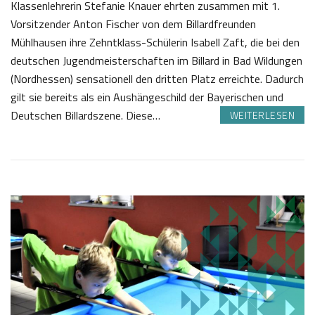
Klassenlehrerin Stefanie Knauer ehrten zusammen mit 1.
Vorsitzender Anton Fischer von dem Billardfreunden
Mühlhausen ihre Zehntklass-Schülerin Isabell Zaft, die bei den
deutschen Jugendmeisterschaften im Billard in Bad Wildungen
(Nordhessen) sensationell den dritten Platz erreichte. Dadurch
gilt sie bereits als ein Aushängeschild der Bayerischen und
Deutschen Billardszene. Diese…
WEITERLESEN
2
S
5
a
.
b
1
i
1
n
2
e
0
Z
2
o
2
t
t