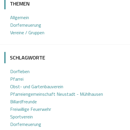
THEMEN
.
b
1
i
Allgemein
1
n
Dorferneuerung
2
e
Vereine / Gruppen
0
Z
2
o
2
t
SCHLAGWORTE
t
Dorfleben
Pfarrei
Obst- und Gartenbauverein
Pfarreiengemeinschaft Neustadt - Mühlhausen
Billardfreunde
Freiwillige Feuerwehr
Sportverein
Dorferneuerung