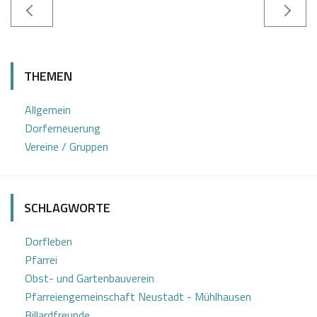
1
S
3
a
THEMEN
.
b
1
i
Allgemein
1
n
Dorferneuerung
2
e
Vereine / Gruppen
0
Z
2
o
2
t
SCHLAGWORTE
t
Dorfleben
Pfarrei
Obst- und Gartenbauverein
Pfarreiengemeinschaft Neustadt - Mühlhausen
Billardfreunde