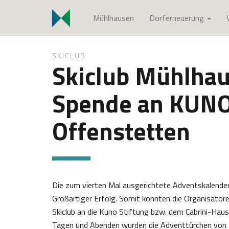
S
Mühlhausen
Dorferneuerung
k
i
p
SKICLUB
t
Skiclub Mühlhau
o
c
Spende an KUNO
o
n
Offenstetten
t
e
n
t
Die zum vierten Mal ausgerichtete Adventskalender
Großartiger Erfolg. Somit konnten die Organisat
Skiclub an die Kuno Stiftung bzw. dem Cabrini-Hau
Tagen und Abenden wurden die Adventtürchen von P