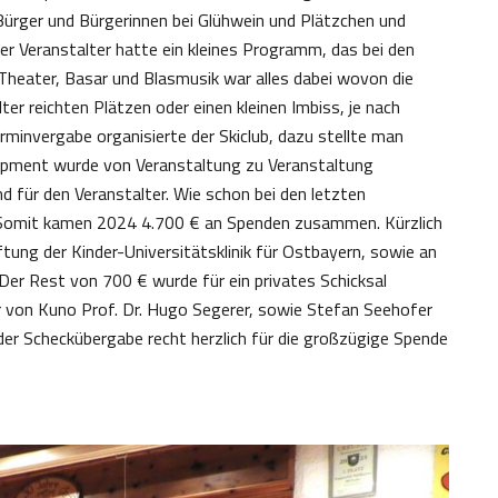
Bürger und Bürgerinnen bei Glühwein und Plätzchen und
er Veranstalter hatte ein kleines Programm, das bei den
heater, Basar und Blasmusik war alles dabei wovon die
er reichten Plätzen oder einen kleinen Imbiss, je nach
invergabe organisierte der Skiclub, dazu stellte man
ipment wurde von Veranstaltung zu Veranstaltung
 für den Veranstalter. Wie schon bei den letzten
 Somit kamen 2024 4.700 € an Spenden zusammen. Kürzlich
ung der Kinder-Universitätsklinik für Ostbayern, sowie an
Der Rest von 700 € wurde für ein privates Schicksal
er von Kuno Prof. Dr. Hugo Segerer, sowie Stefan Seehofer
der Scheckübergabe recht herzlich für die großzügige Spende