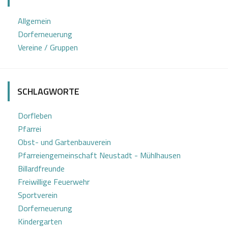
0
i
Allgemein
3
n
Dorferneuerung
2
e
Vereine / Gruppen
0
Z
2
o
0
t
SCHLAGWORTE
t
Dorfleben
Pfarrei
Obst- und Gartenbauverein
Pfarreiengemeinschaft Neustadt - Mühlhausen
Billardfreunde
Freiwillige Feuerwehr
Sportverein
Dorferneuerung
Kindergarten