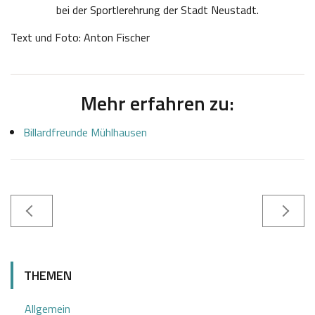
bei der Sportlerehrung der Stadt Neustadt.
Text und Foto: Anton Fischer
Mehr erfahren zu:
Billardfreunde Mühlhausen
1
S
2
a
THEMEN
.
b
0
i
Allgemein