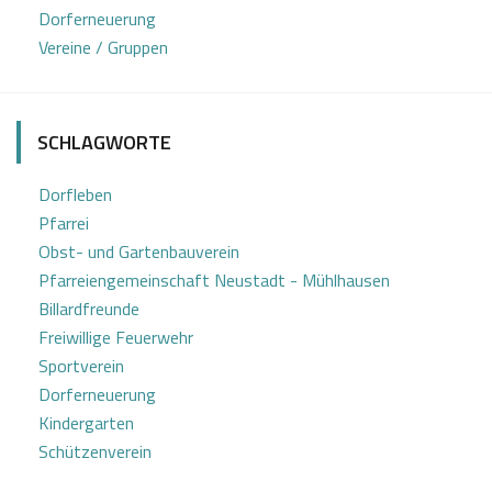
3
n
Dorferneuerung
2
e
Vereine / Gruppen
0
Z
2
o
0
t
SCHLAGWORTE
t
Dorfleben
Pfarrei
Obst- und Gartenbauverein
Pfarreiengemeinschaft Neustadt - Mühlhausen
Billardfreunde
Freiwillige Feuerwehr
Sportverein
Dorferneuerung
Kindergarten
Schützenverein