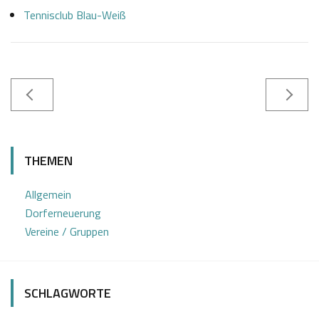
Tennisclub Blau-Weiß
0
S
1
a
THEMEN
.
b
1
i
Allgemein
2
n
Dorferneuerung
2
e
Vereine / Gruppen
0
Z
2
o
3
t
SCHLAGWORTE
t