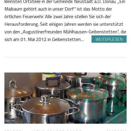
kleinsten Ortsteile in der Gemeinde Neustadt a.D. Donau. „Ein
Maibaum gehört auch in unser Dorf“ ist das Motto der
örtlichen Feuerwehr. Alle zwei Jahre stellen Sie sich der
Herausforderung. Seit einigen Jahren werden sie unterstützt
von den „Augustinerfreunden Mühlhausen-Geibenstetten“, die
sich am 01. Mai 2012 in Geibenstetten…
WEITERLESEN
0
J
8
o
.
s
0
e
5
f
2
K
0
a
1
s
9
t
l