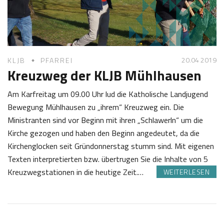
1
s
9
t
l
20.04 2019
KLJB
PFARREI
Kreuzweg der KLJB Mühlhausen
Am Karfreitag um 09.00 Uhr lud die Katholische Landjugend
Bewegung Mühlhausen zu „ihrem“ Kreuzweg ein. Die
Ministranten sind vor Beginn mit ihren „Schlawerln“ um die
Kirche gezogen und haben den Beginn angedeutet, da die
Kirchenglocken seit Gründonnerstag stumm sind. Mit eigenen
Texten interpretierten bzw. übertrugen Sie die Inhalte von 5
Kreuzwegstationen in die heutige Zeit.…
WEITERLESEN
2
J
0
o
.
s