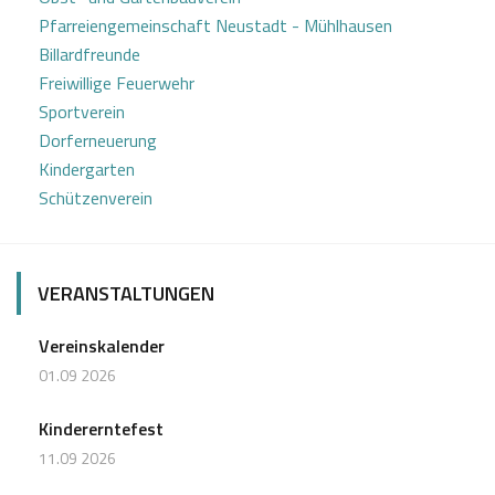
i
Pfarreiengemeinschaft Neustadt - Mühlhausen
Billardfreunde
g
Freiwillige Feuerwehr
a
Sportverein
t
Dorferneuerung
Kindergarten
i
Schützenverein
o
n
VERANSTALTUNGEN
Vereinskalender
01.09 2026
Kindererntefest
11.09 2026