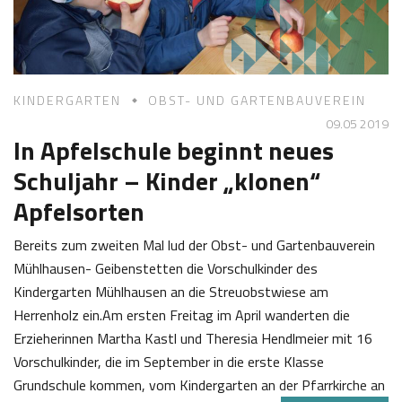
1
s
9
t
l
KINDERGARTEN
OBST- UND GARTENBAUVEREIN
09.05 2019
In Apfelschule beginnt neues
Schuljahr – Kinder „klonen“
Apfelsorten
Bereits zum zweiten Mal lud der Obst- und Gartenbauverein
Mühlhausen- Geibenstetten die Vorschulkinder des
Kindergarten Mühlhausen an die Streuobstwiese am
Herrenholz ein.Am ersten Freitag im April wanderten die
Erzieherinnen Martha Kastl und Theresia Hendlmeier mit 16
Vorschulkinder, die im September in die erste Klasse
Grundschule kommen, vom Kindergarten an der Pfarrkirche an