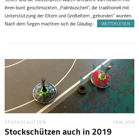
ihren bunt geschmückten „Palmbüscherl“, die traditionell mit
Unterstützung der Eltern und Großeltern „gebunden“ wurden.
Nach dem Segen machten sich die Gläubigen…
WEITERLESEN
2
J
0
o
.
s
0
e
4
f
2
K
0
a
1
s
9
t
l
19.04 2019
STOCKSCHÜTZEN
Stockschützen auch in 2019