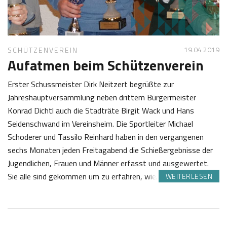
1
s
9
t
l
19.04 2019
SCHÜTZENVEREIN
Aufatmen beim Schützenverein
Erster Schussmeister Dirk Neitzert begrüßte zur
Jahreshauptversammlung neben drittem Bürgermeister
Konrad Dichtl auch die Stadträte Birgit Wack und Hans
Seidenschwand im Vereinsheim. Die Sportleiter Michael
Schoderer und Tassilo Reinhard haben in den vergangenen
sechs Monaten jeden Freitagabend die Schießergebnisse der
Jugendlichen, Frauen und Männer erfasst und ausgewertet.
Sie alle sind gekommen um zu erfahren, wie…
WEITERLESEN
1
J
9
o
.
s