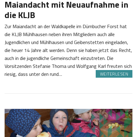
Maiandacht mit Neuaufnahme in
die KLJB
Zur Maiandacht an der Waldkapelle im Dürnbucher Forst hat
die KLJB Mühlhausen neben ihren Mitgliedern auch alle
Jugendlichen und Mühlhausen und Geibenstetten eingeladen,
die heuer 14 Jahre alt werden. Denn sie haben jetzt das Recht,
auch in die jugendliche Gemeinschaft einzutreten. Die
Vorsitzenden Stefanie Thoma und Wolfgang Karl freuten sich
riesig, dass unter den rund…
WEITERLESEN
2
J
6
o
.
s
0
e
5
f
2
K
0
a