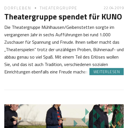
22.04 2019
DORFLEBEN
THEATERGRUPPE
Theatergruppe spendet für KUNO
Die Theatergruppe Mühlhausen/Geibenstetten sorgte im
vergangenen Jahr in sechs Aufführungen bei rund 1.000
Zuschauer für Spannung und Freude. Ihnen selber macht das
„Theaterspielen“ trotz der unzähligen Proben, Bühnenauf- und
abbau genau so viel Spaß. Mit einem Teil des Erlöses wollen
Sie, und das ist auch Tradition, verschiedenen sozialen
Einrichtungen ebenfalls eine Freude machen. Neben örtlichen…
WEITERLESEN
2
J
2
o
.
s
0
e
4
f
2
K
0
a