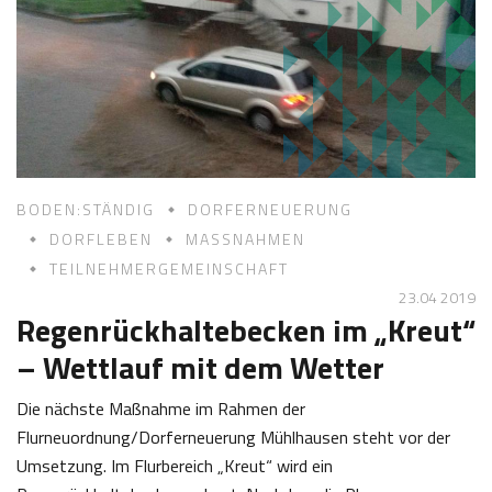
5
f
2
K
0
a
1
s
9
t
l
BODEN:STÄNDIG
DORFERNEUERUNG
DORFLEBEN
MASSNAHMEN
TEILNEHMERGEMEINSCHAFT
23.04 2019
Regenrückhaltebecken im „Kreut“
– Wettlauf mit dem Wetter
Die nächste Maßnahme im Rahmen der
Flurneuordnung/Dorferneuerung Mühlhausen steht vor der
Umsetzung. Im Flurbereich „Kreut“ wird ein