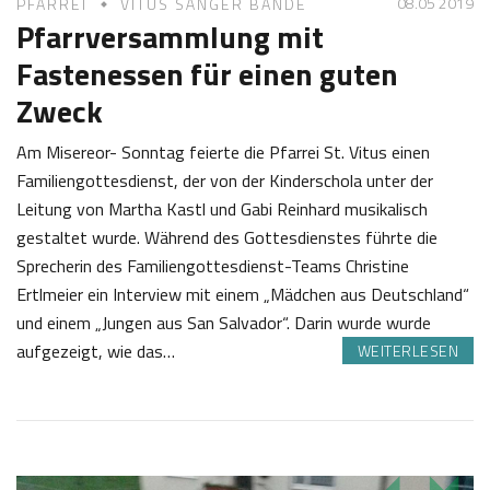
08.05 2019
PFARREI
VITUS SÄNGER BANDE
Pfarrversammlung mit
Fastenessen für einen guten
Zweck
Am Misereor- Sonntag feierte die Pfarrei St. Vitus einen
Familiengottesdienst, der von der Kinderschola unter der
Leitung von Martha Kastl und Gabi Reinhard musikalisch
gestaltet wurde. Während des Gottesdienstes führte die
Sprecherin des Familiengottesdienst-Teams Christine
Ertlmeier ein Interview mit einem „Mädchen aus Deutschland“
und einem „Jungen aus San Salvador“. Darin wurde wurde
aufgezeigt, wie das…
WEITERLESEN
0
J
8
o
.
s
0
e