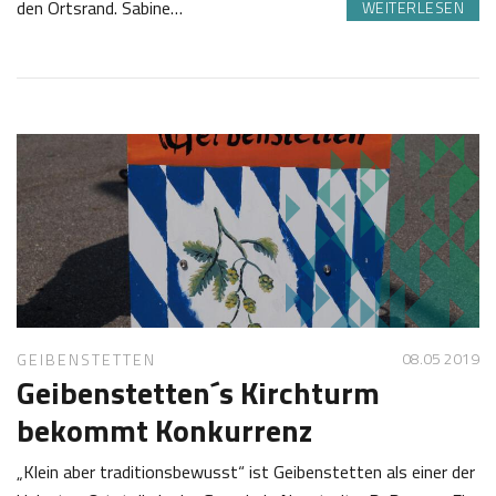
den Ortsrand. Sabine…
WEITERLESEN
0
J
9
o
.
s
0
e
5
f
2
K
0
a
1
s
9
t
l
08.05 2019
GEIBENSTETTEN
Geibenstetten´s Kirchturm
bekommt Konkurrenz
„Klein aber traditionsbewusst“ ist Geibenstetten als einer der