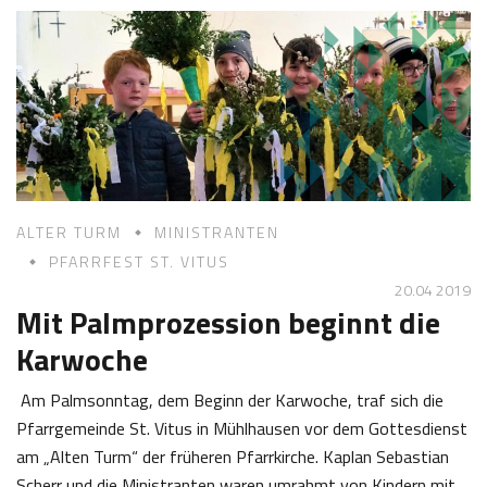
0
e
4
f
2
K
0
a
1
s
9
t
l
ALTER TURM
MINISTRANTEN
PFARRFEST ST. VITUS
20.04 2019
Mit Palmprozession beginnt die
Karwoche
Am Palmsonntag, dem Beginn der Karwoche, traf sich die
Pfarrgemeinde St. Vitus in Mühlhausen vor dem Gottesdienst
am „Alten Turm“ der früheren Pfarrkirche. Kaplan Sebastian
Scherr und die Ministranten waren umrahmt von Kindern mit