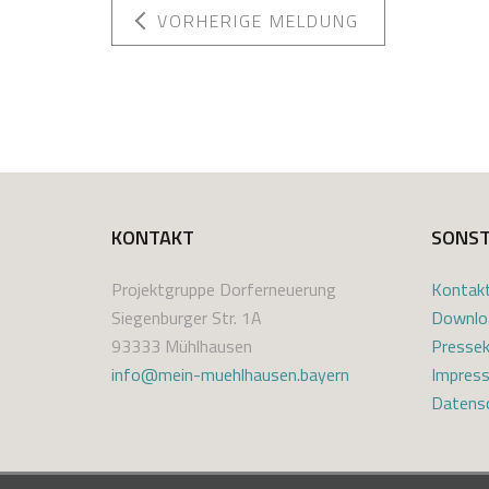
VORHERIGE MELDUNG
1
J
4
o
.
s
0
e
1
f
2
K
KONTAKT
SONST
0
a
1
s
Projektgruppe Dorferneuerung
Kontak
8
t
Siegenburger Str. 1A
Downlo
l
93333 Mühlhausen
Pressek
info@mein-muehlhausen.bayern
Impres
Datensc