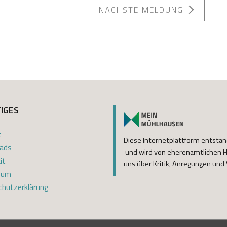
NÄCHSTE MELDUNG
IGES
t
Diese Internetplattform entsta
ads
und wird von eherenamtlichen He
it
uns über Kritik, Anregungen und V
sum
hutzerklärung