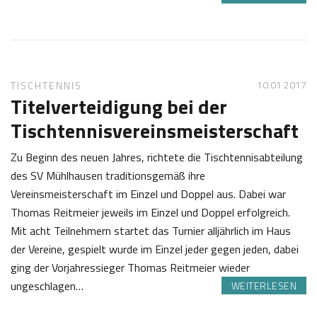
0
J
3
o
.
s
1
e
10.01 2017
TISCHTENNIS
2
f
Titelverteidigung bei der
2
K
Tischtennisvereinsmeisterschaft
0
a
1
s
Zu Beginn des neuen Jahres, richtete die Tischtennisabteilung
7
t
des SV Mühlhausen traditionsgemäß ihre
l
Vereinsmeisterschaft im Einzel und Doppel aus. Dabei war
Thomas Reitmeier jeweils im Einzel und Doppel erfolgreich.
Mit acht Teilnehmern startet das Turnier alljährlich im Haus
der Vereine, gespielt wurde im Einzel jeder gegen jeden, dabei
ging der Vorjahressieger Thomas Reitmeier wieder
ungeschlagen…
WEITERLESEN
1
S