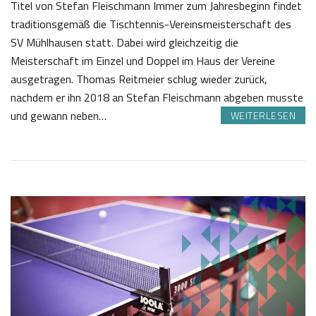
Titel von Stefan Fleischmann Immer zum Jahresbeginn findet
traditionsgemäß die Tischtennis-Vereinsmeisterschaft des
SV Mühlhausen statt. Dabei wird gleichzeitig die
Meisterschaft im Einzel und Doppel im Haus der Vereine
ausgetragen. Thomas Reitmeier schlug wieder zurück,
nachdem er ihn 2018 an Stefan Fleischmann abgeben musste
und gewann neben…
WEITERLESEN
0
S
8
a
.
b
0
i
1
n
2
e
0
Z
1
o
9
t
t