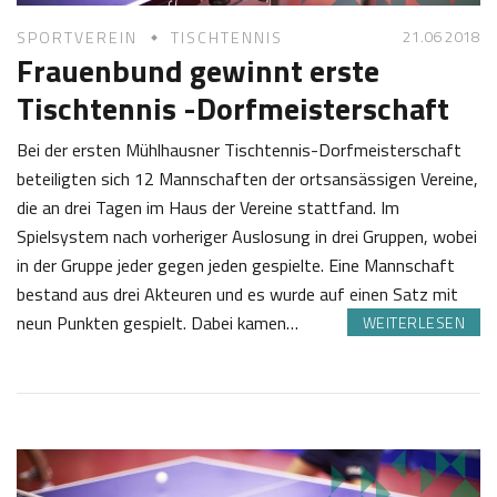
21.06 2018
SPORTVEREIN
TISCHTENNIS
Frauenbund gewinnt erste
Tischtennis -Dorfmeisterschaft
Bei der ersten Mühlhausner Tischtennis-Dorfmeisterschaft
beteiligten sich 12 Mannschaften der ortsansässigen Vereine,
die an drei Tagen im Haus der Vereine stattfand. Im
Spielsystem nach vorheriger Auslosung in drei Gruppen, wobei
in der Gruppe jeder gegen jeden gespielte. Eine Mannschaft
bestand aus drei Akteuren und es wurde auf einen Satz mit
neun Punkten gespielt. Dabei kamen…
WEITERLESEN
2
J
1
o
.
s
0
e
6
f