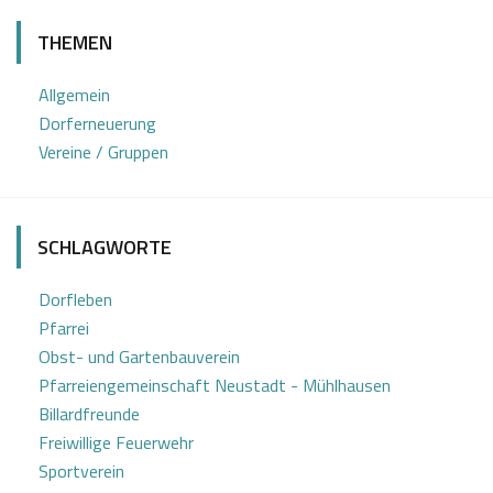
0
a
THEMEN
.
b
0
i
Allgemein
1
n
Dorferneuerung
2
e
Vereine / Gruppen
0
Z
1
o
7
t
SCHLAGWORTE
t
Dorfleben
Pfarrei
Obst- und Gartenbauverein
Pfarreiengemeinschaft Neustadt - Mühlhausen
Billardfreunde
Freiwillige Feuerwehr
Sportverein