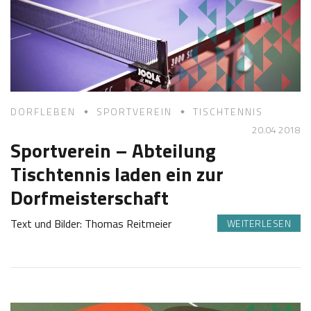
2
K
0
a
1
s
8
t
l
DORFLEBEN
SPORTVEREIN
TISCHTENNIS
20.04 2018
Sportverein – Abteilung
Tischtennis laden ein zur
Dorfmeisterschaft
Text und Bilder: Thomas Reitmeier
WEITERLESEN
2
J
0
o
.
s
0
e