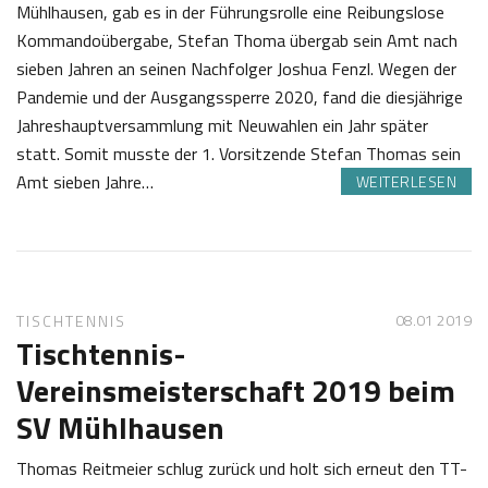
Mühlhausen, gab es in der Führungsrolle eine Reibungslose
Kommandoübergabe, Stefan Thoma übergab sein Amt nach
sieben Jahren an seinen Nachfolger Joshua Fenzl. Wegen der
Pandemie und der Ausgangssperre 2020, fand die diesjährige
Jahreshauptversammlung mit Neuwahlen ein Jahr später
statt. Somit musste der 1. Vorsitzende Stefan Thomas sein
Amt sieben Jahre…
WEITERLESEN
2
S
3
a
.
b
1
i
08.01 2019
TISCHTENNIS
1
n
Tischtennis-
2
e
Vereinsmeisterschaft 2019 beim
0
Z
SV Mühlhausen
2
o
1
t
Thomas Reitmeier schlug zurück und holt sich erneut den TT-
t