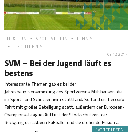
0
a
1
s
7
t
l
FIT & FUN
SPORTVEREIN
TENNIS
TISCHTENNIS
03.12 2017
SVM – Bei der Jugend läuft es
bestens
Interessante Themen gab es bei der
Jahreshauptversammlung des Sportvereins Mühlhausen, die
im Sport- und Schützenheim stattfand. So fand die Recoaro-
Fahrt mit großer Beteiligung statt, außerdem der European-
Champions-League-Auftritt der Stockschützen, der
Rückgang der aktiven Fußballer und die drohende Fusion …
…
WEITERLESEN