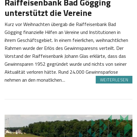
Raiffeisenbank Bad Gögging
unterstützt die Vereine
Kurz vor Weihnachten übergab die Raiffeisenbank Bad
Gögging finanzielle Hilfen an Vereine und Institutionen in
ihrem Geschäftsgebiet. In einem feierlichen, weihnachtlichen
Rahmen wurde der Erlös des Gewinnsparesns verteilt. Der
Vorstand der Raiffeisenbank Johann Glas erklärte, dass das
Gewinnsparen 1952 gegründet wurde und nichts von seiner
Aktualität verloren hätte. Rund 24.000 Gewinnsparlose
nehmen an den monatlichen…
WEITERLESEN
2
J
2
o
.
s
1
e
2
f
2
K