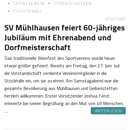
SPORTVEREIN
STOCKSCHÜTZEN
TISCHTENNIS
07.07 2025
SV Mühlhausen feiert 60-jähriges
Jubiläum mit Ehrenabend und
Dorfmeisterschaft
Das traditionelle Weinfest des Sportvereins wurde heuer
etwas größer gefeiert. Bereits am Freitag, den 27. Juni lud
die Vorstandschaft verdiente Vereinsmitglieder in die
Stockhalle ein, um sie zu ehren. Am Samstagabend war die
gesamte Bevölkerung aus Mühlhausen und Geibenstetten
herzlich willkommen. Erster Vorsitzender Joshua Fenzl
erinnerte bei seiner Begrüßung an den Mut von 49 Menschen,
…
WEITERLESEN
0
J
7
o