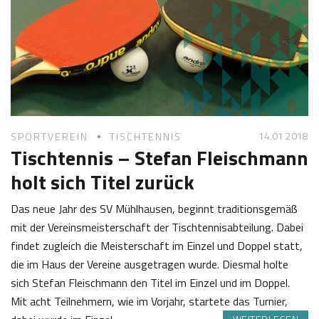
4
f
2
K
0
a
1
s
8
t
l
14.01 2018
SPORTVEREIN
TISCHTENNIS
Tischtennis – Stefan Fleischmann
holt sich Titel zurück
Das neue Jahr des SV Mühlhausen, beginnt traditionsgemäß
mit der Vereinsmeisterschaft der Tischtennisabteilung. Dabei
findet zugleich die Meisterschaft im Einzel und Doppel statt,
die im Haus der Vereine ausgetragen wurde. Diesmal holte
sich Stefan Fleischmann den Titel im Einzel und im Doppel.
Mit acht Teilnehmern, wie im Vorjahr, startete das Turnier,