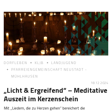
.
s
0
e
1
f
2
K
0
a
2
s
5
t
l
DORFLEBEN
KLJB
LANDJUGEND
PFARREIENGEMEINSCHAFT NEUSTADT -
MÜHLHAUSEN
18.12 2024
„Licht & Ergreifend“ – Meditative
Auszeit im Kerzenschein
Mit „Liedern, die zu Herzen gehen“ bereichert die