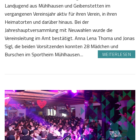
Landjugend aus Mühlhausen und Geibenstetten im
vergangenen Vereinsjahr aktiv für ihren Verein, in ihren
Heimatorten und darüber hinaus. Bei der
Jahreshauptversammlung mit Neuwahlen wurde die
Vereinsleitung im Amt bestätigt. Anna Lena Thoma und Jonas
Sigl, die beiden Vorsitzenden konnten 28 Mädchen und
Burschen im Sportheim Mühlhausen…
WEITERLESEN
1
J
6
o
.
s
0
e
7
f
2
K
0
a
2
s
5
t
l