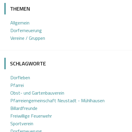
i
2
s
THEMEN
t
4
t
r
l
Allgemein
Dorferneuerung
a
Vereine / Gruppen
g
s
SCHLAGWORTE
-
N
Dorfleben
a
Pfarrei
Obst- und Gartenbauverein
v
Pfarreiengemeinschaft Neustadt - Mühlhausen
i
Billardfreunde
Freiwillige Feuerwehr
g
Sportverein
Dorferneuerung