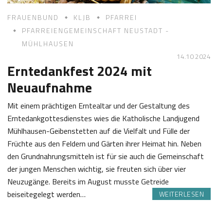
FRAUENBUND
KLJB
PFARREI
PFARREIENGEMEINSCHAFT NEUSTADT -
MÜHLHAUSEN
14.10 2024
Erntedankfest 2024 mit
Neuaufnahme
Mit einem prächtigen Erntealtar und der Gestaltung des
Erntedankgottesdienstes wies die Katholische Landjugend
Mühlhausen-Geibenstetten auf die Vielfalt und Fülle der
Früchte aus den Feldern und Gärten ihrer Heimat hin. Neben
den Grundnahrungsmitteln ist für sie auch die Gemeinschaft
der jungen Menschen wichtig, sie freuten sich über vier
Neuzugänge. Bereits im August musste Getreide
beiseitegelegt werden…
WEITERLESEN
1
J