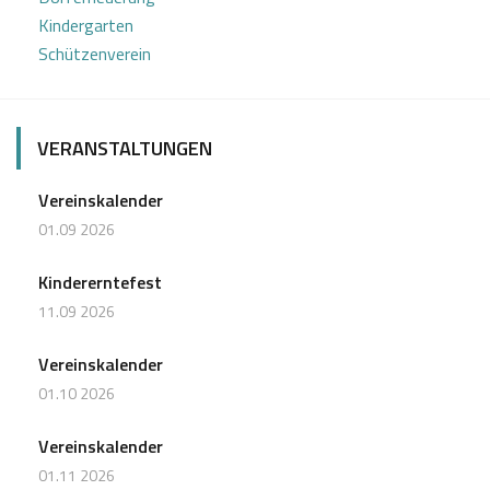
a
Kindergarten
t
Schützenverein
i
o
VERANSTALTUNGEN
n
Vereinskalender
01.09 2026
Kindererntefest
11.09 2026
Vereinskalender
01.10 2026
Vereinskalender
01.11 2026