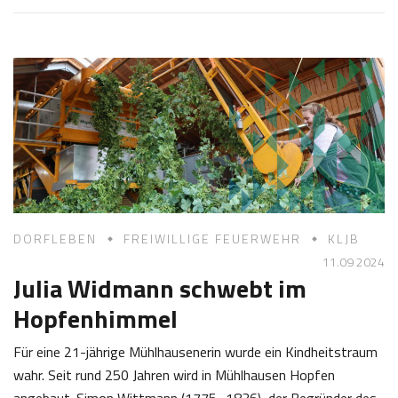
4
o
.
s
1
e
0
f
2
K
0
a
2
s
4
t
l
DORFLEBEN
FREIWILLIGE FEUERWEHR
KLJB
11.09 2024
Julia Widmann schwebt im
Hopfenhimmel
Für eine 21-jährige Mühlhausenerin wurde ein Kindheitstraum
wahr. Seit rund 250 Jahren wird in Mühlhausen Hopfen