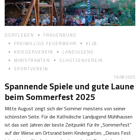
2
s
5
t
l
DORFLEBEN
FRAUENBUND
FREIWILLIGE FEUERWEHR
KLJB
KRIEGERVEREIN
LANDJUGEND
MINISTRANTEN
SCHÜTZENVEREIN
SPORTVEREIN
19.08 2025
Spannende Spiele und gute Laune
beim Sommerfest 2025
Mitte August zeigt sich der Sommer meistens von seiner
schönsten Seite. Für die Katholische Landjugend Mühlhausen
ist das seit Jahren der beste Zeitpunkt für ihr „Sommerfest“
auf der Wiese am Ortsrand beim Kindergarten. „Dieses Fest