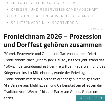
FREIWILLIGE FEUERWEHR
KLJB
KRIEGER- UND RESERVISTENKAMERADSCHAFT
OBST- UND GARTENBAUVEREIN
PFARREI
SCHÜTZENVEREIN
SPORTVEREIN
07.06 2026
Fronleichnam 2026 – Prozession
und Dorffest gehören zusammen
Pfarrei, Feuerwehr und Obst- und Gartenbauverein feierten
Fronleichnam Nach „einem Jahr Pause“, letztes Jahr stand das
150-jährige Gründungsfest der Freiwilligen Feuerwehr und des
Kriegervereins im Mittelpunkt, wurde der Feiertag
Fronleichnam mit dem Dorffest wieder gebührend gefeiert.
Alle Vereine aus Mühlhausen und Geibenstetten pflegten die
Tradition vom Weckruf bis zur Party am Abend. Genau um
sechs…
WEITERLESEN
0
J