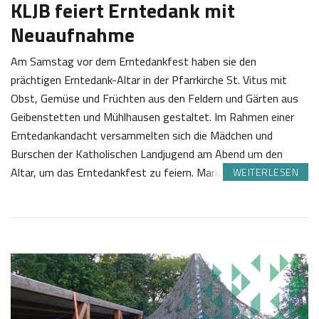
KLJB feiert Erntedank mit
Neuaufnahme
Am Samstag vor dem Erntedankfest haben sie den
prächtigen Erntedank-Altar in der Pfarrkirche St. Vitus mit
Obst, Gemüse und Früchten aus den Feldern und Gärten aus
Geibenstetten und Mühlhausen gestaltet. Im Rahmen einer
Erntedankandacht versammelten sich die Mädchen und
Burschen der Katholischen Landjugend am Abend um den
Altar, um das Erntedankfest zu feiern. Marie Sigl…
WEITERLESEN
1
J
0
o
.
s
1
e
0
f
2
K
0
a