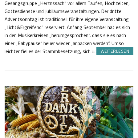
Gesangsgruppe „Herznssach“ vor allem Taufen, Hochzeiten,
Gottesdienste und Jubiläumsveranstaltungen. Der dritte
Adventsonntag ist traditionell für ihre eigene Veranstaltung
„Licht&Ergreifend“ reserviert. Anfang September hat es sich
in den Musikerkreisen „herumgesprochen“, dass sie es nach
einer „Babypause“ heuer wieder „anpacken werden“. Umso
leichter fiel es der Stammbesetzung, sich um…
WEITERLESEN
1
J
8
o
.
s
1
e
2
f
2
K
0
a
2
s
4
t
l