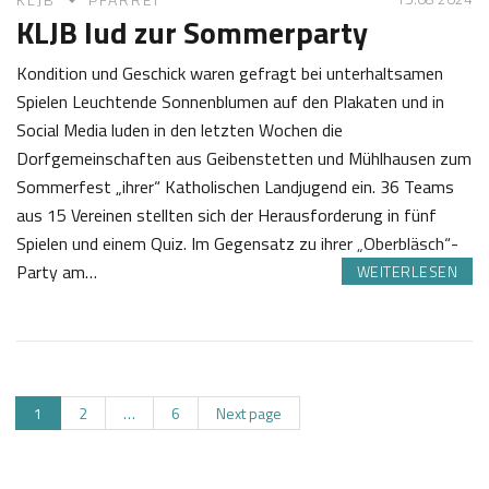
KLJB lud zur Sommerparty
Kondition und Geschick waren gefragt bei unterhaltsamen
Spielen Leuchtende Sonnenblumen auf den Plakaten und in
Social Media luden in den letzten Wochen die
Dorfgemeinschaften aus Geibenstetten und Mühlhausen zum
Sommerfest „ihrer“ Katholischen Landjugend ein. 36 Teams
aus 15 Vereinen stellten sich der Herausforderung in fünf
Spielen und einem Quiz. Im Gegensatz zu ihrer „Oberbläsch“-
Party am…
WEITERLESEN
1
J
5
o
.
s
0
e
B
P
P
P
1
2
…
6
Next page
8
f
a
a
a
e
2
K
g
g
g
0
a
e
e
e