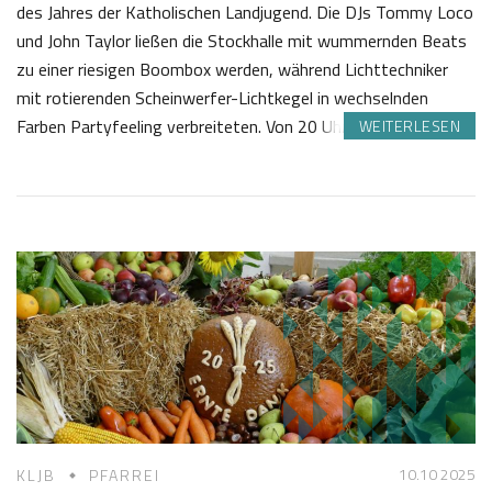
des Jahres der Katholischen Landjugend. Die DJs Tommy Loco
und John Taylor ließen die Stockhalle mit wummernden Beats
zu einer riesigen Boombox werden, während Lichttechniker
mit rotierenden Scheinwerfer-Lichtkegel in wechselnden
Farben Partyfeeling verbreiteten. Von 20 Uhr bis 3…
WEITERLESEN
1
J
7
o
.
s
0
e
1
f
2
K
0
a
2
s
6
t
l
10.10 2025
KLJB
PFARREI