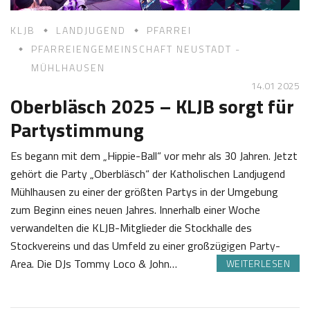
KLJB
LANDJUGEND
PFARREI
PFARREIENGEMEINSCHAFT NEUSTADT -
MÜHLHAUSEN
14.01 2025
Oberbläsch 2025 – KLJB sorgt für
Partystimmung
Es begann mit dem „Hippie-Ball“ vor mehr als 30 Jahren. Jetzt
gehört die Party „Oberbläsch“ der Katholischen Landjugend
Mühlhausen zu einer der größten Partys in der Umgebung
zum Beginn eines neuen Jahres. Innerhalb einer Woche
verwandelten die KLJB-Mitglieder die Stockhalle des
Stockvereins und das Umfeld zu einer großzügigen Party-
Area. Die DJs Tommy Loco & John…
WEITERLESEN
1
J
4
o