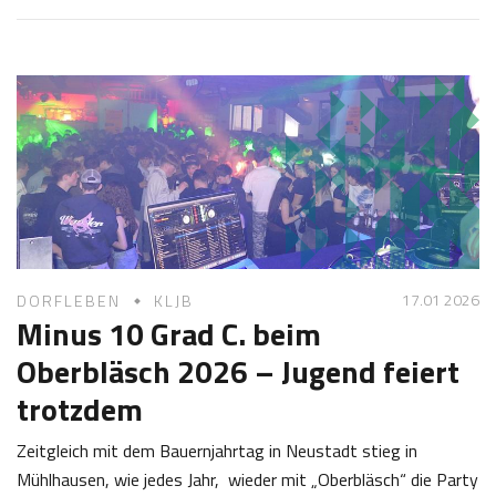
7
o
.
s
0
e
6
f
2
K
0
a
2
s
6
t
l
17.01 2026
DORFLEBEN
KLJB
Minus 10 Grad C. beim
Oberbläsch 2026 – Jugend feiert
trotzdem
Zeitgleich mit dem Bauernjahrtag in Neustadt stieg in
Mühlhausen, wie jedes Jahr, wieder mit „Oberbläsch“ die Party