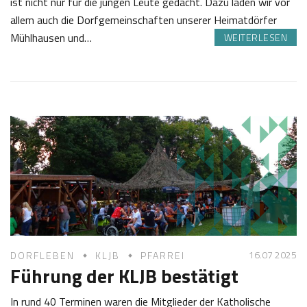
ist nicht nur für die jungen Leute gedacht. Dazu laden wir vor
allem auch die Dorfgemeinschaften unserer Heimatdörfer
Mühlhausen und…
WEITERLESEN
1
J
9
o
.
s
0
e
8
f
2
K
0
a
2
s
5
t
l
16.07 2025
DORFLEBEN
KLJB
PFARREI
Führung der KLJB bestätigt
In rund 40 Terminen waren die Mitglieder der Katholische