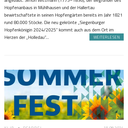
angebaut. Simon Wittmann (1775–1836), der Begründer des
Hopfenanbaus in Mühlhausen und der Hallertau
bewirtschaftete in seinen Hopfengärten bereits im Jahr 1821
rund 80.000 Stöcke. Die neu gekrönte „Siegenburger
Hopfenkönigin 2024/2025“ kommt auch aus dem Ort im
Herzen der „Holledau“…
WEITERLESEN
1
J
1
o
.
s
0
e
9
f
2
K
0
a
2
s
4
t
l
15.08 2024
KLJB
PFARREI