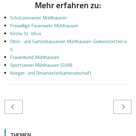
Mehr erfahren zu:
Schützenverein Mühlhausen
Freiwillige Feuerwehr Mühlhausen
Kirche St. Vitus
Obst- und Gartenbauverein Mühlhausen-Geibenstetten e.
V.
Frauenbund Mühlhausen
Sportverein Mühlhausen (SVM)
Krieger- und Reservistenkameradschaft
0
J
7
o
THEMEN