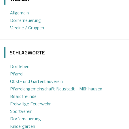
.
s
0
e
Allgemein
6
f
Dorferneuerung
2
K
Vereine / Gruppen
0
a
2
s
6
t
SCHLAGWORTE
l
Dorfleben
Pfarrei
Obst- und Gartenbauverein
Pfarreiengemeinschaft Neustadt - Mühlhausen
Billardfreunde
Freiwillige Feuerwehr
Sportverein
Dorferneuerung
Kindergarten