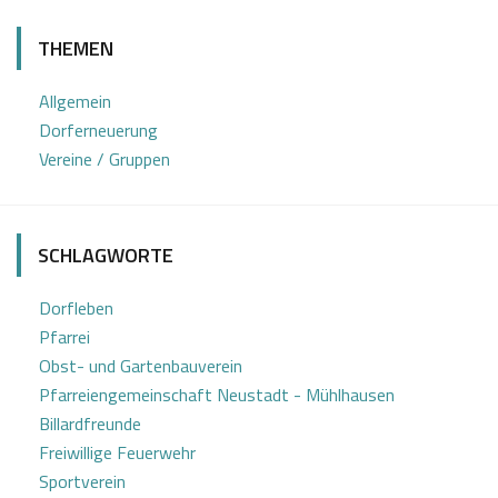
7
o
THEMEN
.
s
1
e
Allgemein
2
f
Dorferneuerung
2
K
Vereine / Gruppen
0
a
2
s
3
t
SCHLAGWORTE
l
Dorfleben
Pfarrei
Obst- und Gartenbauverein
Pfarreiengemeinschaft Neustadt - Mühlhausen
Billardfreunde
Freiwillige Feuerwehr
Sportverein