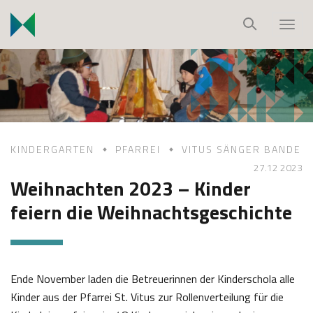
S
k
T
i
o
p
g
t
g
o
l
c
e
o
n
KINDERGARTEN
PFARREI
VITUS SÄNGER BANDE
n
a
27.12 2023
t
v
Weihnachten 2023 – Kinder
e
i
feiern die Weihnachtsgeschichte
n
g
t
a
t
i
Ende November laden die Betreuerinnen der Kinderschola alle
o
Kinder aus der Pfarrei St. Vitus zur Rollenverteilung für die
n