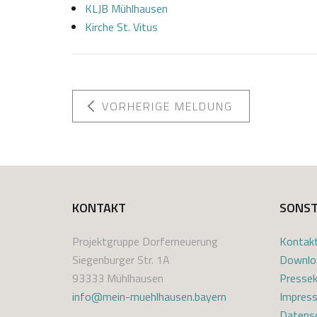
KLJB Mühlhausen
Kirche St. Vitus
VORHERIGE MELDUNG
0
J
6
o
.
s
0
e
KONTAKT
SONST
8
f
2
K
Projektgruppe Dorferneuerung
Kontak
0
a
Siegenburger Str. 1A
Downlo
2
s
93333 Mühlhausen
Pressek
1
t
info@mein-muehlhausen.bayern
Impres
l
Datensc