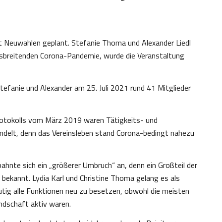
 Neuwahlen geplant. Stefanie Thoma und Alexander Liedl
usbreitenden Corona-Pandemie, wurde die Veranstaltung
efanie und Alexander am 25. Juli 2021 rund 41 Mitglieder
otokolls vom März 2019 waren Tätigkeits- und
andelt, denn das Vereinsleben stand Corona-bedingt nahezu
hnte sich ein „größerer Umbruch“ an, denn ein Großteil der
ekannt. Lydia Karl und Christine Thoma gelang es als
utig alle Funktionen neu zu besetzen, obwohl die meisten
ndschaft aktiv waren.