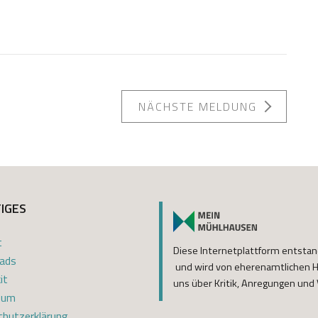
NÄCHSTE MELDUNG
IGES
t
Diese Internetplattform entsta
ads
und wird von eherenamtlichen He
it
uns über Kritik, Anregungen und V
sum
hutzerklärung