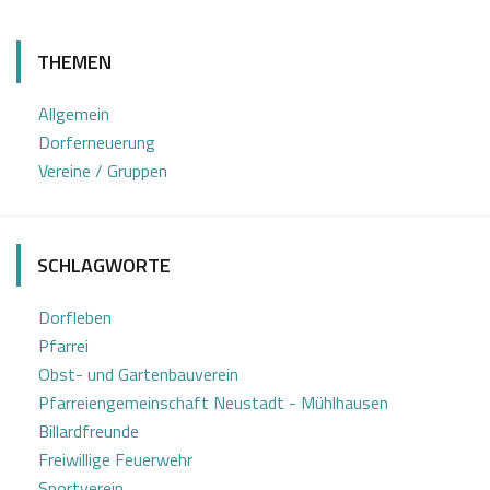
0
J
4
o
THEMEN
.
s
0
e
Allgemein
8
f
Dorferneuerung
2
K
Vereine / Gruppen
0
a
2
s
1
t
SCHLAGWORTE
l
Dorfleben
Pfarrei
Obst- und Gartenbauverein
Pfarreiengemeinschaft Neustadt - Mühlhausen
Billardfreunde
Freiwillige Feuerwehr
Sportverein