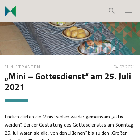
S
k
T
i
o
p
g
t
g
o
l
c
e
o
n
04.08 2021
MINISTRANTEN
n
a
„Mini – Gottesdienst“ am 25. Juli
t
v
2021
e
i
n
g
t
a
t
Endlich dürfen die Ministranten wieder gemeinsam „aktiv
i
werden“. Bei der Gestaltung des Gottesdienstes am Sonntag,
o
25. Juli waren sie alle, von den „Kleinen“ bis zu den „Großen“
n