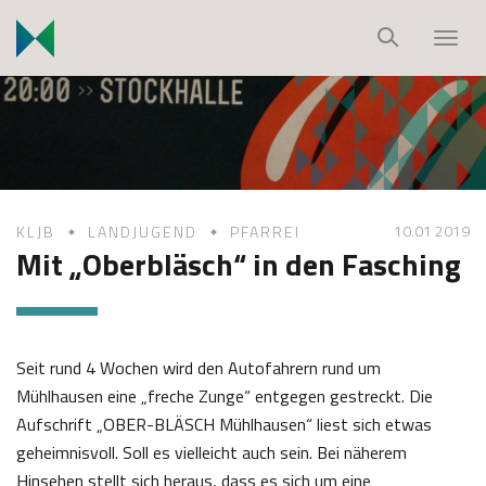
S
k
T
i
o
p
g
t
g
o
l
c
e
o
n
10.01 2019
KLJB
LANDJUGEND
PFARREI
n
a
Mit „Oberbläsch“ in den Fasching
t
v
e
i
n
g
t
a
Seit rund 4 Wochen wird den Autofahrern rund um
t
Mühlhausen eine „freche Zunge“ entgegen gestreckt. Die
i
Aufschrift „OBER-BLÄSCH Mühlhausen“ liest sich etwas
o
geheimnisvoll. Soll es vielleicht auch sein. Bei näherem
n
Hinsehen stellt sich heraus, dass es sich um eine