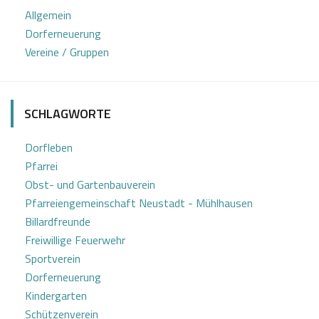
0
e
Allgemein
1
f
Dorferneuerung
2
K
Vereine / Gruppen
0
a
1
s
9
t
SCHLAGWORTE
l
Dorfleben
Pfarrei
Obst- und Gartenbauverein
Pfarreiengemeinschaft Neustadt - Mühlhausen
Billardfreunde
Freiwillige Feuerwehr
Sportverein
Dorferneuerung
Kindergarten
Schützenverein