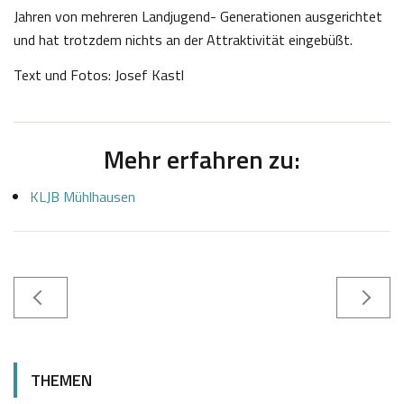
Jahren von mehreren Landjugend- Generationen ausgerichtet
und hat trotzdem nichts an der Attraktivität eingebüßt.
Text und Fotos: Josef Kastl
Mehr erfahren zu:
KLJB Mühlhausen
1
J
0
o
THEMEN
.
s