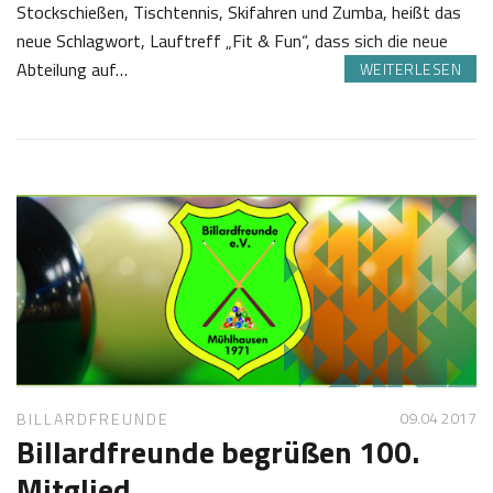
Stockschießen, Tischtennis, Skifahren und Zumba, heißt das
neue Schlagwort, Lauftreff „Fit & Fun“, dass sich die neue
Abteilung auf…
WEITERLESEN
0
S
8
a
.
b
0
i
5
n
2
e
0
Z
1
o
7
t
t
09.04 2017
BILLARDFREUNDE
Billardfreunde begrüßen 100.
Mitglied