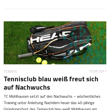
2
S
5
a
.
b
0
i
7
n
2
e
0
Z
1
o
7
t
t
15.05 2017
TENNIS
Tennisclub blau weiß freut sich
auf Nachwuchs
TC Mühlhausen setzt auf den Nachwuchs – wöchentliches
Training unter Anleitung Nachdem heuer das 40-jährige
Gründungsfest des Tennisclub blau weiß Mühlhausen am