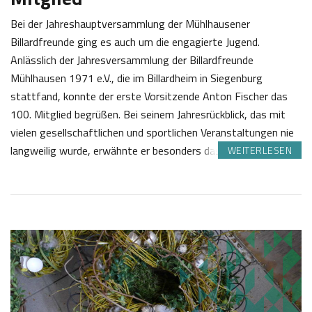
Bei der Jahreshauptversammlung der Mühlhausener
Billardfreunde ging es auch um die engagierte Jugend.
Anlässlich der Jahresversammlung der Billardfreunde
Mühlhausen 1971 e.V., die im Billardheim in Siegenburg
stattfand, konnte der erste Vorsitzende Anton Fischer das
100. Mitglied begrüßen. Bei seinem Jahresrückblick, das mit
vielen gesellschaftlichen und sportlichen Veranstaltungen nie
langweilig wurde, erwähnte er besonders das Starkbierfest,…
WEITERLESEN
0
J
9
o
.
s
0
e
4
f
2
K
0
a
1
s