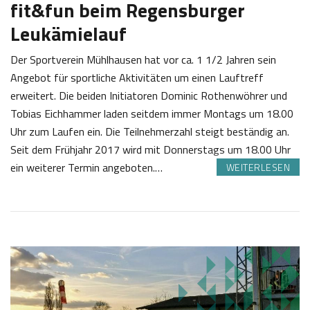
fit&fun beim Regensburger
Leukämielauf
Der Sportverein Mühlhausen hat vor ca. 1 1/2 Jahren sein
Angebot für sportliche Aktivitäten um einen Lauftreff
erweitert. Die beiden Initiatoren Dominic Rothenwöhrer und
Tobias Eichhammer laden seitdem immer Montags um 18.00
Uhr zum Laufen ein. Die Teilnehmerzahl steigt beständig an.
Seit dem Frühjahr 2017 wird mit Donnerstags um 18.00 Uhr
ein weiterer Termin angeboten.…
WEITERLESEN
2
J
2
o
.
s
1
e
0
f
2
K
0
a