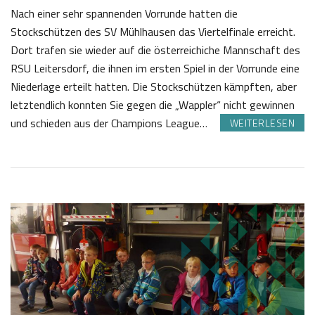
Nach einer sehr spannenden Vorrunde hatten die
Stockschützen des SV Mühlhausen das Viertelfinale erreicht.
Dort trafen sie wieder auf die österreichiche Mannschaft des
RSU Leitersdorf, die ihnen im ersten Spiel in der Vorrunde eine
Niederlage erteilt hatten. Die Stockschützen kämpften, aber
letztendlich konnten Sie gegen die „Wappler“ nicht gewinnen
und schieden aus der Champions League…
WEITERLESEN
3
J
0
o
.
s
0
e
9
f
2
K
0
a
1
s
7
t
l