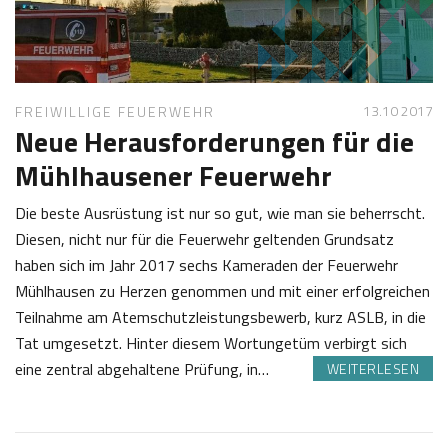
1
s
7
t
l
13.10 2017
FREIWILLIGE FEUERWEHR
Neue Herausforderungen für die
Mühlhausener Feuerwehr
Die beste Ausrüstung ist nur so gut, wie man sie beherrscht.
Diesen, nicht nur für die Feuerwehr geltenden Grundsatz
haben sich im Jahr 2017 sechs Kameraden der Feuerwehr
Mühlhausen zu Herzen genommen und mit einer erfolgreichen
Teilnahme am Atemschutzleistungsbewerb, kurz ASLB, in die
Tat umgesetzt. Hinter diesem Wortungetüm verbirgt sich
eine zentral abgehaltene Prüfung, in…
WEITERLESEN
1
J
3
o