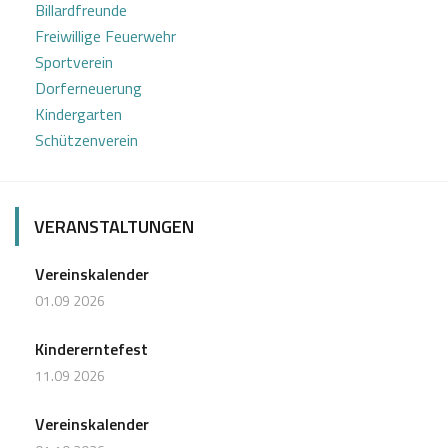
Billardfreunde
g
Freiwillige Feuerwehr
a
Sportverein
t
Dorferneuerung
Kindergarten
i
Schützenverein
o
n
VERANSTALTUNGEN
Vereinskalender
01.09 2026
Kindererntefest
11.09 2026
Vereinskalender