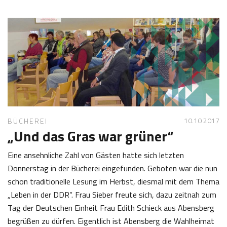
.
s
1
e
0
f
2
K
0
a
1
s
7
t
l
10.10 2017
BÜCHEREI
„Und das Gras war grüner“
Eine ansehnliche Zahl von Gästen hatte sich letzten
Donnerstag in der Bücherei eingefunden. Geboten war die nun
schon traditionelle Lesung im Herbst, diesmal mit dem Thema
„Leben in der DDR“. Frau Sieber freute sich, dazu zeitnah zum
Tag der Deutschen Einheit Frau Edith Schieck aus Abensberg
begrüßen zu dürfen. Eigentlich ist Abensberg die Wahlheimat