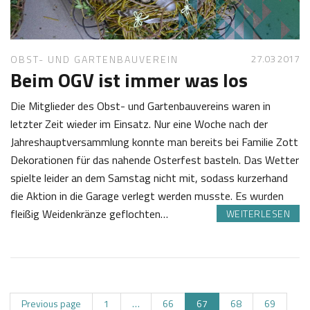
7
t
l
27.03 2017
OBST- UND GARTENBAUVEREIN
Beim OGV ist immer was los
Die Mitglieder des Obst- und Gartenbauvereins waren in
letzter Zeit wieder im Einsatz. Nur eine Woche nach der
Jahreshauptversammlung konnte man bereits bei Familie Zott
Dekorationen für das nahende Osterfest basteln. Das Wetter
spielte leider an dem Samstag nicht mit, sodass kurzerhand
die Aktion in die Garage verlegt werden musste. Es wurden
fleißig Weidenkränze geflochten…
WEITERLESEN
2
S
7
a
.
b
0
i
B
P
P
P
P
P
Previous page
1
…
66
67
68
69