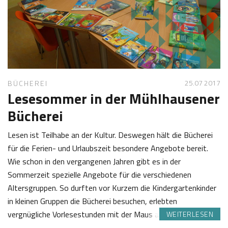
2
e
0
Z
1
o
7
t
t
25.07 2017
BÜCHEREI
Lesesommer in der Mühlhausener
Bücherei
Lesen ist Teilhabe an der Kultur. Deswegen hält die Bücherei
für die Ferien- und Urlaubszeit besondere Angebote bereit.
Wie schon in den vergangenen Jahren gibt es in der
Sommerzeit spezielle Angebote für die verschiedenen
Altersgruppen. So durften vor Kurzem die Kindergartenkinder
in kleinen Gruppen die Bücherei besuchen, erlebten
vergnügliche Vorlesestunden mit der Maus auf der…
WEITERLESEN