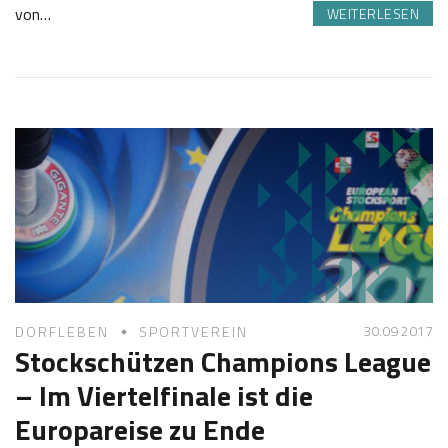
von…
WEITERLESEN
1
S
0
a
.
b
1
i
0
n
2
e
0
Z
1
o
7
t
t
30.09 2017
DORFLEBEN
SPORTVEREIN
Stockschützen Champions League
– Im Viertelfinale ist die
Europareise zu Ende