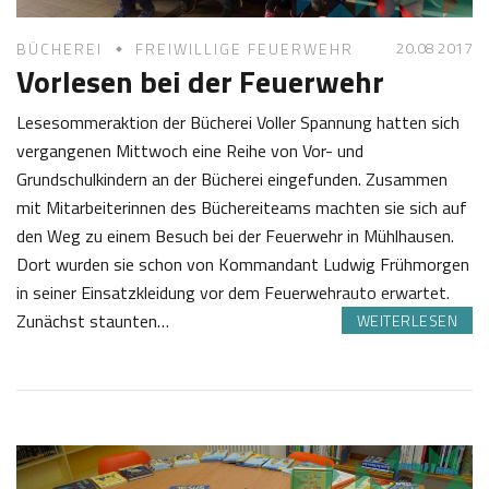
20.08 2017
BÜCHEREI
FREIWILLIGE FEUERWEHR
Vorlesen bei der Feuerwehr
Lesesommeraktion der Bücherei Voller Spannung hatten sich
vergangenen Mittwoch eine Reihe von Vor- und
Grundschulkindern an der Bücherei eingefunden. Zusammen
mit Mitarbeiterinnen des Büchereiteams machten sie sich auf
den Weg zu einem Besuch bei der Feuerwehr in Mühlhausen.
Dort wurden sie schon von Kommandant Ludwig Frühmorgen
in seiner Einsatzkleidung vor dem Feuerwehrauto erwartet.
Zunächst staunten…
WEITERLESEN
2
S
0
a
.
b
0
i
8
n