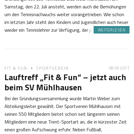
Samstag, den 22. Juli ansteht, werden auch die Bemühungen
um den Tennisnachwuchs weiter vorangetrieben. Wie schon
im letzten Jahr steht den Kindern und Jugendlichen auch heuer
wieder ein Tennislehrer zur Verfügung, der jeden…
WEITERLESEN
1
S
5
a
.
b
0
i
08.05 2017
FIT & FUN
SPORTVEREIN
5
n
Lauftreff „Fit & Fun“ – jetzt auch
2
e
beim SV Mühlhausen
0
Z
1
o
Bei der Gründungsversammlung wurde Martin Weber zum
7
t
Abteilungsleiter gewählt. Der Sportverein Mühlhausen mit
t
seinen 550 Mitgliedern bietet schon seit längerem seinen
Mitgliedern eine neue Trent-Sportart an, die in kürzester Zeit
einen großen Aufschwung erfuhr. Neben Fußball,